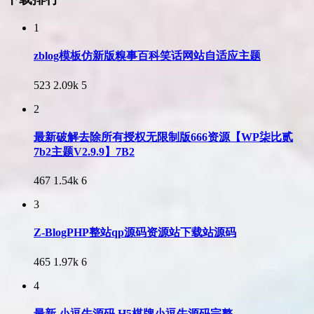
1
zblog模板仿新版糗事百科笑话网站自适应主题
523
2.09k
5
2
最新破解去除所有授权无限制版666资源【WP柒比贰
7b2主题V2.9.9】7B2
467
1.54k
6
3
Z-BlogPHP整站qp源码资源站下载站源码
465
1.97k
6
4
最新 小逗牛源码 H5棋牌小逗牛源码完整