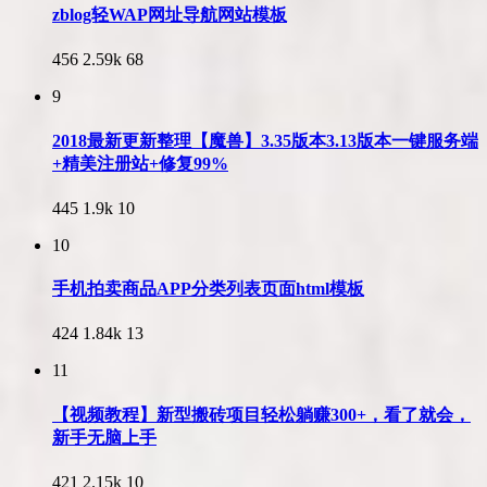
zblog轻WAP网址导航网站模板
456
2.59k
68
9
2018最新更新整理【魔兽】3.35版本3.13版本一键服务端
+精美注册站+修复99%
445
1.9k
10
10
手机拍卖商品APP分类列表页面html模板
424
1.84k
13
11
【视频教程】新型搬砖项目轻松躺赚300+，看了就会，
新手无脑上手
421
2.15k
10