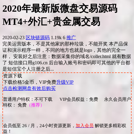
2020年最新版微盘交易源码
MT4+外汇+贵金属交易
2020-02-23
区块链源码
1.19k
6
推广
完美运营版本，不是其他家的那种垃圾，不能开奖 本产品保
证和演示程序一样，不同的地方也就是logo，其他的完全一
样， 安装好之后注意：数据采集你的域名/coller.html 就有数据
了 短信接口用g106.cn 后台输入账号和密码即可其他的平台都
是短信宝个人注册之后...
资源下载
下载价格
5
金币，VIP免费
升级VIP
点击检测网盘有效后购买
普通用户特权：不可下载 VIP会员权益：免费 永久会员用户
特权： 免费
（推荐）
会员低至 26 / 月，24小时资源更新，
加入会员
解锁更多精彩权
益！