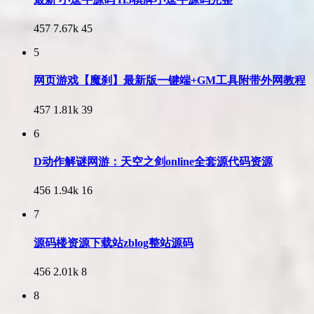
457
7.67k
45
5
网页游戏【魔刹】最新版一键端+GM工具附带外网教程
457
1.81k
39
6
D动作解谜网游：天空之剑online全套源代码资源
456
1.94k
16
7
源码楼资源下载站zblog整站源码
456
2.01k
8
8