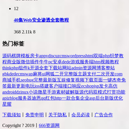
12
40集Web安全渗透全套教程
368
2.11k
8
热门标签
源码
棋牌
模板
房卡
app
v
discuz
cms
wordpress
html
双端
php
织梦
教
程
商业版
微信
插件
牛牛
pc
安卓
dede
游戏
服务端
htm
视频教程
thinkphp
组件
k
开源
全套
下载站
网站
admin
资源网
博客
整站
gbk
dedecms
wap
麻将
ui
网狐
二开
完整版
主题
支付
二次开发
com
商城
手机
seo
bug
完整
最新版
互娱
修复
视频
下载
页面
一键
杰奇
免
签
最新更新
电玩
ios
搭建
客户端
接口
响应
ecshop
jsp
发卡
高仿
android
dz
inux
小说
微星
手游
素材
破解版
源代码
双模式
打赏
功能
api
zblog
服务器
迪恩
qq
红包
http
一款
合集
企业
asp
后台
新版
优化
星耀
下载须知
丨
免责申明
丨
关于隐私
丨
会员必读
丨
广告合作
Copyright ? 2019丨
666资源网