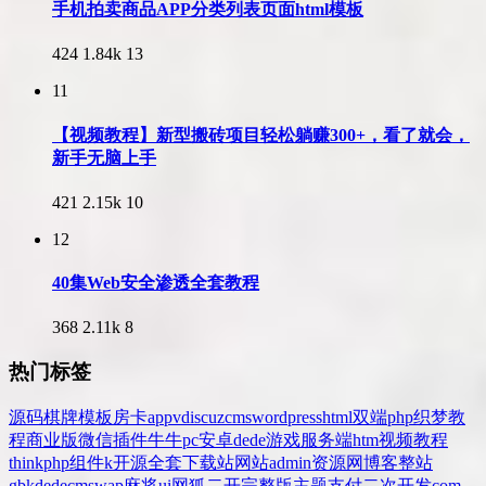
手机拍卖商品APP分类列表页面html模板
424
1.84k
13
11
【视频教程】新型搬砖项目轻松躺赚300+，看了就会，
新手无脑上手
421
2.15k
10
12
40集Web安全渗透全套教程
368
2.11k
8
热门标签
源码
棋牌
模板
房卡
app
v
discuz
cms
wordpress
html
双端
php
织梦
教
程
商业版
微信
插件
牛牛
pc
安卓
dede
游戏
服务端
htm
视频教程
thinkphp
组件
k
开源
全套
下载站
网站
admin
资源网
博客
整站
gbk
dedecms
wap
麻将
ui
网狐
二开
完整版
主题
支付
二次开发
com