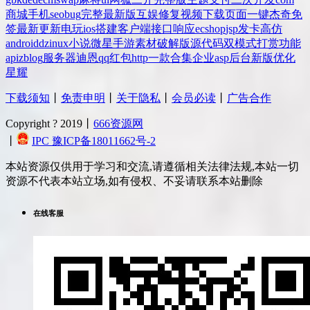
商城
手机
seo
bug
完整
最新版
互娱
修复
视频
下载
页面
一键
杰奇
免
签
最新更新
电玩
ios
搭建
客户端
接口
响应
ecshop
jsp
发卡
高仿
android
dz
inux
小说
微星
手游
素材
破解版
源代码
双模式
打赏
功能
api
zblog
服务器
迪恩
qq
红包
http
一款
合集
企业
asp
后台
新版
优化
星耀
下载须知
丨
免责申明
丨
关于隐私
丨
会员必读
丨
广告合作
Copyright ? 2019丨
666资源网
丨
IPC 豫ICP备18011662号-2
本站资源仅供用于学习和交流,请遵循相关法律法规,本站一切
资源不代表本站立场,如有侵权、不妥请联系本站删除
在线客服