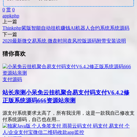
0
赏
0
app
k
php
上一篇
Thinkphp紫版智能自动挂机赚钱AI机器人合约系统系统源码
下一篇
2020最新微交易系统 微盘时间盘风控版源码附带安装说明
猜你喜欢
支付源码
站长亲测
小呆免云挂机聚合易支付码支付V6.4.2修
正版系统源码666资源站亲测
源支付系统要求太高了，所有我没用，这是一款我自己修改支
付系统源码，自己也在用...