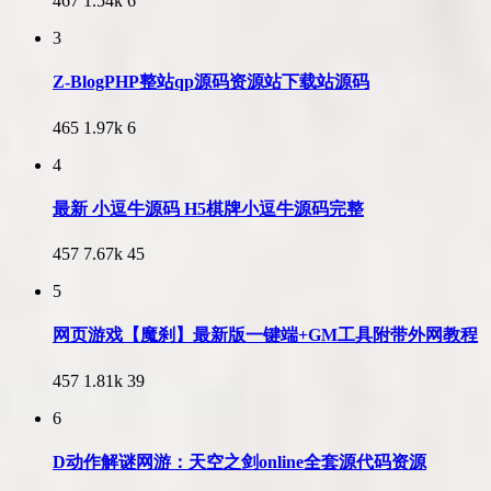
467
1.54k
6
3
Z-BlogPHP整站qp源码资源站下载站源码
465
1.97k
6
4
最新 小逗牛源码 H5棋牌小逗牛源码完整
457
7.67k
45
5
网页游戏【魔刹】最新版一键端+GM工具附带外网教程
457
1.81k
39
6
D动作解谜网游：天空之剑online全套源代码资源