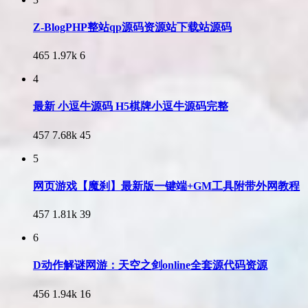
Z-BlogPHP整站qp源码资源站下载站源码
465
1.97k
6
4
最新 小逗牛源码 H5棋牌小逗牛源码完整
457
7.68k
45
5
网页游戏【魔刹】最新版一键端+GM工具附带外网教程
457
1.81k
39
6
D动作解谜网游：天空之剑online全套源代码资源
456
1.94k
16