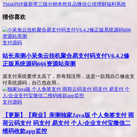
ThinkPHP最新带三级分销本然良品微信公排理财福利系统
猜你喜欢
支付源码
站长亲测
小呆免云挂机聚合易支付码支付V6.4.2修
正版系统源码666资源站亲测
源支付系统要求太高了，所有我没用，这是一款我自己修改支
付系统源码，自己也在用...
支付源码
【更新】【商业】亲测
独家Java版 个人免签支付 雨
荷云码支付 码支付 易支付 个人/企业支付宝微信二
维码收款app监控