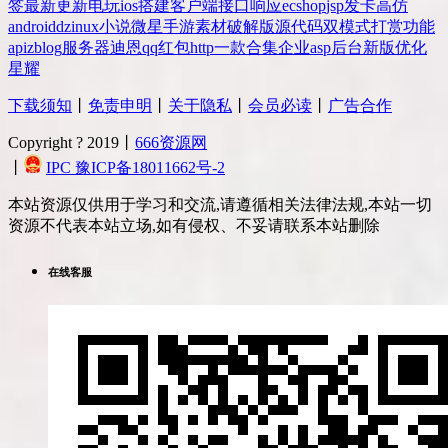
签
最新更新
电玩
ios
搭建
客户端
接口
响应
ecshop
jsp
发卡
高仿
android
dz
inux
小说
微星
手游
素材
破解版
源代码
双模式
打赏
功能
api
zblog
服务器
迪恩
qq
红包
http
一款
合集
企业
asp
后台
新版
优化
星耀
下载须知
丨
免责申明
丨
关于隐私
丨
会员必读
丨
广告合作
Copyright ? 2019丨
666资源网
丨
IPC 豫ICP备18011662号-2
本站资源仅供用于学习和交流,请遵循相关法律法规,本站一切
资源不代表本站立场,如有侵权、不妥请联系本站删除
在线客服