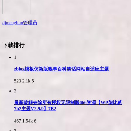
djmenghun
管理员
下载排行
1
zblog模板仿新版糗事百科笑话网站自适应主题
523
2.1k
5
2
最新破解去除所有授权无限制版666资源【WP柒比贰
7b2主题V2.9.9】7B2
467
1.54k
6
3