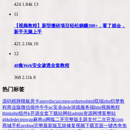
424
1.84k
13
11
【视频教程】新型搬砖项目轻松躺赚300+，看了就会，
新手无脑上手
421
2.16k
10
12
40集Web安全渗透全套教程
368
2.11k
8
热门标签
源码
棋牌
模板
房卡
app
v
discuz
cms
wordpress
html
双端
php
织梦
教
程
商业版
微信
插件
牛牛
pc
安卓
dede
游戏
服务端
htm
视频教程
thinkphp
组件
k
开源
全套
下载站
网站
admin
资源网
博客
整站
gbk
dedecms
wap
麻将
ui
网狐
二开
完整版
主题
支付
二次开发
com
商城
手机
seo
bug
完整
最新版
互娱
修复
视频
下载
页面
一键
杰奇
免