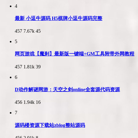
4
最新 小逗牛源码 H5棋牌小逗牛源码完整
457
7.67k
45
5
网页游戏【魔刹】最新版一键端+GM工具附带外网教程
457
1.81k
39
6
D动作解谜网游：天空之剑online全套源代码资源
456
1.94k
16
7
源码楼资源下载站zblog整站源码
456
2.01k
8