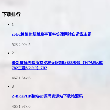
下载排行
1
zblog模板仿新版糗事百科笑话网站自适应主题
523
2.09k
5
2
最新破解去除所有授权无限制版666资源【WP柒比贰
7b2主题V2.9.9】7B2
467
1.54k
6
3
Z-BlogPHP整站qp源码资源站下载站源码
465
1.97k
6