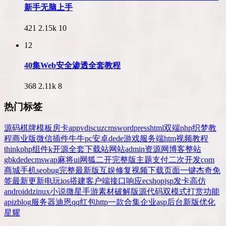
新手无脑上手
421
2.15k
10
12
40集Web安全渗透全套教程
368
2.11k
8
热门标签
源码
棋牌
模板
房卡
app
v
discuz
cms
wordpress
html
双端
php
织梦
教
程
商业版
微信
插件
牛牛
pc
安卓
dede
游戏
服务端
htm
视频教程
thinkphp
组件
k
开源
全套
下载站
网站
admin
资源网
博客
整站
gbk
dedecms
wap
麻将
ui
网狐
二开
完整版
主题
支付
二次开发
com
商城
手机
seo
bug
完整
最新版
互娱
修复
视频
下载
页面
一键
杰奇
免
签
最新更新
电玩
ios
搭建
客户端
接口
响应
ecshop
jsp
发卡
高仿
android
dz
inux
小说
微星
手游
素材
破解版
源代码
双模式
打赏
功能
api
zblog
服务器
迪恩
qq
红包
http
一款
合集
企业
asp
后台
新版
优化
星耀