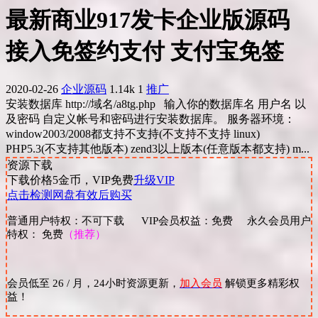
最新商业917发卡企业版源码
接入免签约支付 支付宝免签
2020-02-26
企业源码
1.14k
1
推广
安装数据库 http://域名/a8tg.php 输入你的数据库名 用户名 以
及密码 自定义帐号和密码进行安装数据库。 服务器环境：
window2003/2008都支持不支持(不支持不支持 linux)
PHP5.3(不支持其他版本) zend3以上版本(任意版本都支持) m...
资源下载
下载价格
5
金币，VIP免费
升级VIP
点击检测网盘有效后购买
普通用户特权：不可下载 VIP会员权益：免费 永久会员用户
特权： 免费
（推荐）
会员低至 26 / 月，24小时资源更新，
加入会员
解锁更多精彩权
益！