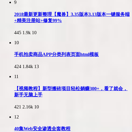
9
2018最新更新整理【魔兽】3.35版本3.13版本一键服务端
+精美注册站+修复99%
445
1.9k
10
10
手机拍卖商品APP分类列表页面html模板
424
1.84k
13
11
【视频教程】新型搬砖项目轻松躺赚300+，看了就会，
新手无脑上手
421
2.16k
10
12
40集Web安全渗透全套教程