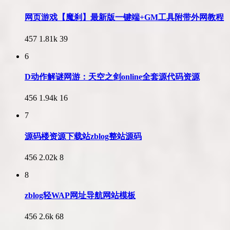
网页游戏【魔刹】最新版一键端+GM工具附带外网教程
457
1.81k
39
6
D动作解谜网游：天空之剑online全套源代码资源
456
1.94k
16
7
源码楼资源下载站zblog整站源码
456
2.02k
8
8
zblog轻WAP网址导航网站模板
456
2.6k
68