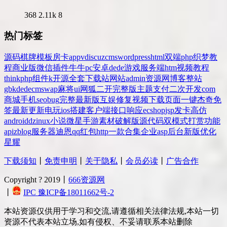
368
2.11k
8
热门标签
源码
棋牌
模板
房卡
app
v
discuz
cms
wordpress
html
双端
php
织梦
教
程
商业版
微信
插件
牛牛
pc
安卓
dede
游戏
服务端
htm
视频教程
thinkphp
组件
k
开源
全套
下载站
网站
admin
资源网
博客
整站
gbk
dedecms
wap
麻将
ui
网狐
二开
完整版
主题
支付
二次开发
com
商城
手机
seo
bug
完整
最新版
互娱
修复
视频
下载
页面
一键
杰奇
免
签
最新更新
电玩
ios
搭建
客户端
接口
响应
ecshop
jsp
发卡
高仿
android
dz
inux
小说
微星
手游
素材
破解版
源代码
双模式
打赏
功能
api
zblog
服务器
迪恩
qq
红包
http
一款
合集
企业
asp
后台
新版
优化
星耀
下载须知
丨
免责申明
丨
关于隐私
丨
会员必读
丨
广告合作
Copyright ? 2019丨
666资源网
丨
IPC 豫ICP备18011662号-2
本站资源仅供用于学习和交流,请遵循相关法律法规,本站一切
资源不代表本站立场,如有侵权、不妥请联系本站删除