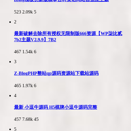
523
2.09k
5
2
最新破解去除所有授权无限制版666资源【WP柒比贰
7b2主题V2.9.9】7B2
467
1.54k
6
3
Z-BlogPHP整站qp源码资源站下载站源码
465
1.97k
6
4
最新 小逗牛源码 H5棋牌小逗牛源码完整
457
7.68k
45
5