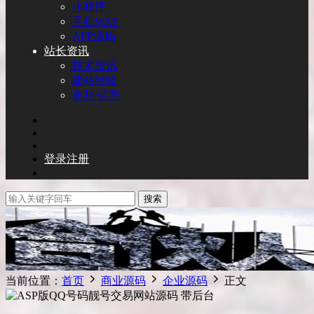
小程序
手机WAP
APP源码
站长资讯
技术资讯
建站经验
盈利/运营
登录
注册
搜索
当前位置：
首页
商业源码
企业源码
正文