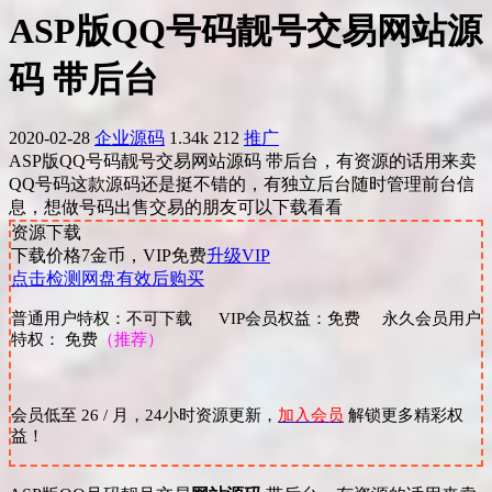
ASP版QQ号码靓号交易网站源
码 带后台
2020-02-28
企业源码
1.34k
212
推广
ASP版QQ号码靓号交易网站源码 带后台，有资源的话用来卖
QQ号码这款源码还是挺不错的，有独立后台随时管理前台信
息，想做号码出售交易的朋友可以下载看看
资源下载
下载价格
7
金币，VIP免费
升级VIP
点击检测网盘有效后购买
普通用户特权：不可下载 VIP会员权益：免费 永久会员用户
特权： 免费
（推荐）
会员低至 26 / 月，24小时资源更新，
加入会员
解锁更多精彩权
益！