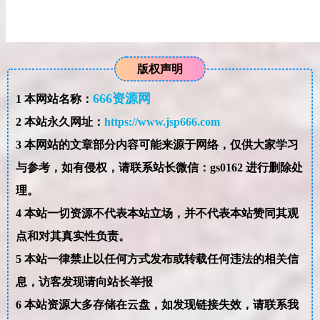
版权声明
666资源网
1
本网站名称：
2
本站永久网址：
https://www.jsp666.com
3
本网站的文章部分内容可能来源于网络，仅供大家学习
与参考，如有侵权，请联系站长微信：gs0162 进行删除处
理。
4
本站一切资源不代表本站立场，并不代表本站赞同其观
点和对其真实性负责。
5
本站一律禁止以任何方式发布或转载任何违法的相关信
息，访客发现请向站长举报
6
本站资源大多存储在云盘，如发现链接失效，请联系我