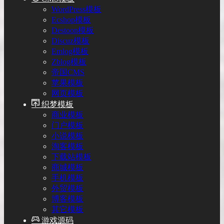
WordPress模板
Ecshop模板
Destoon模板
Discuz模板
Emlog模板
Zblog模板
帝国CMS
苹果模板
网页模板
织梦模板
商业模板
门户模板
小说模板
淘客模板
下载站模板
商城模板
手机模板
外贸模板
博客模板
其它模板
游戏源码