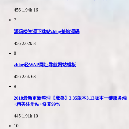
456
1.94k
16
7
源码楼资源下载站zblog整站源码
456
2.02k
8
8
zblog轻WAP网址导航网站模板
456
2.6k
68
9
2018最新更新整理【魔兽】3.35版本3.13版本一键服务端
+精美注册站+修复99%
445
1.91k
10
10