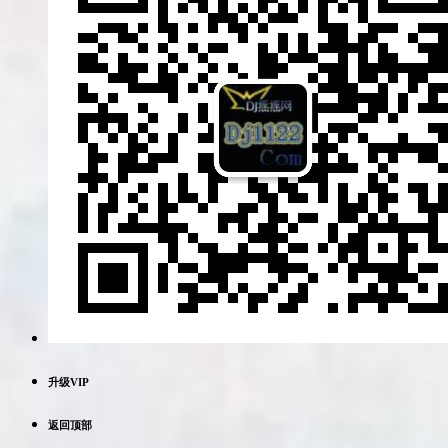
升级VIP
返回顶部