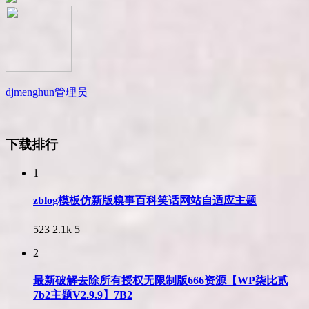
djmenghun
管理员
下载排行
1
zblog模板仿新版糗事百科笑话网站自适应主题
523
2.1k
5
2
最新破解去除所有授权无限制版666资源【WP柒比贰
7b2主题V2.9.9】7B2