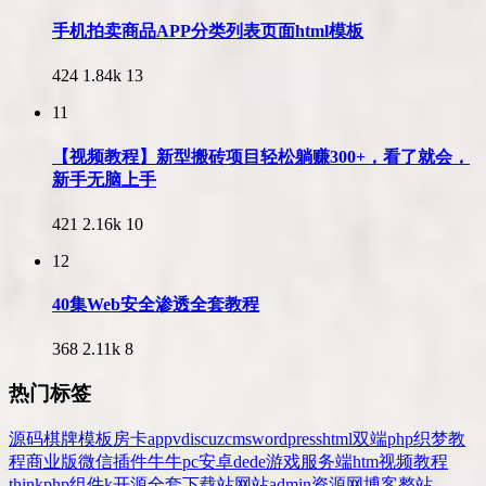
手机拍卖商品APP分类列表页面html模板
424
1.84k
13
11
【视频教程】新型搬砖项目轻松躺赚300+，看了就会，
新手无脑上手
421
2.16k
10
12
40集Web安全渗透全套教程
368
2.11k
8
热门标签
源码
棋牌
模板
房卡
app
v
discuz
cms
wordpress
html
双端
php
织梦
教
程
商业版
微信
插件
牛牛
pc
安卓
dede
游戏
服务端
htm
视频教程
thinkphp
组件
k
开源
全套
下载站
网站
admin
资源网
博客
整站