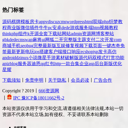
热门标签
源码
棋牌
模板
房卡
app
v
discuz
cms
wordpress
html
双端
php
织梦
教
程
商业版
微信
插件
牛牛
pc
安卓
dede
游戏
服务端
htm
视频教程
thinkphp
组件
k
开源
全套
下载站
网站
admin
资源网
博客
整站
gbk
dedecms
wap
麻将
ui
网狐
二开
完整版
主题
支付
二次开发
com
商城
手机
seo
bug
完整
最新版
互娱
修复
视频
下载
页面
一键
杰奇
免
签
最新更新
电玩
ios
搭建
客户端
接口
响应
ecshop
jsp
发卡
高仿
android
dz
inux
小说
微星
手游
素材
破解版
源代码
双模式
打赏
功能
api
zblog
服务器
迪恩
qq
红包
http
一款
合集
企业
asp
后台
新版
优化
星耀
下载须知
丨
免责申明
丨
关于隐私
丨
会员必读
丨
广告合作
Copyright ? 2019丨
666资源网
丨
IPC 豫ICP备18011662号-2
本站资源仅供用于学习和交流,请遵循相关法律法规,本站一切
资源不代表本站立场,如有侵权、不妥请联系本站删除
在线客服