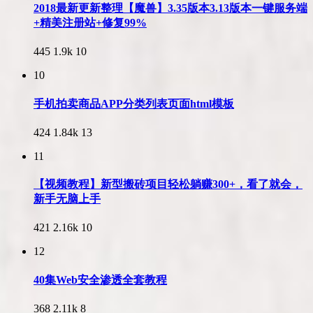
2018最新更新整理【魔兽】3.35版本3.13版本一键服务端
+精美注册站+修复99%
445
1.9k
10
10
手机拍卖商品APP分类列表页面html模板
424
1.84k
13
11
【视频教程】新型搬砖项目轻松躺赚300+，看了就会，
新手无脑上手
421
2.16k
10
12
40集Web安全渗透全套教程
368
2.11k
8