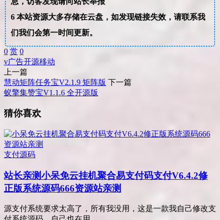
息，访客发现请向站长举报
6
本站资源大多存储在云盘，如发现链接失效，请联系我
们我们会第一时间更新。
0
赏
0
v
广告
开源
移动
上一篇
慧动矩阵任务宝V2.1.9 矩阵版
下一篇
蚁擎集赞宝V1.1.6 全开源版
猜你喜欢
支付源码
站长亲测
小呆免云挂机聚合易支付码支付V6.4.2修
正版系统源码666资源站亲测
源支付系统要求太高了，所有我没用，这是一款我自己修改支
付系统源码，自己也在用...