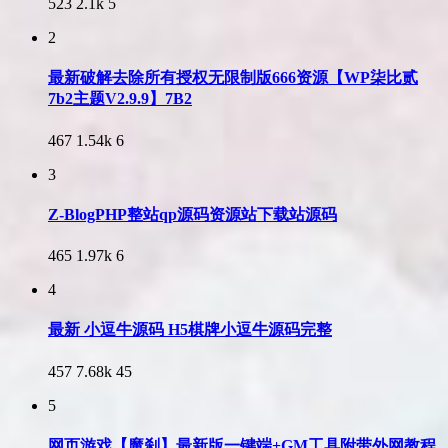
523
2.1k
5
2
最新破解去除所有授权无限制版666资源【WP柒比贰
7b2主题V2.9.9】7B2
467
1.54k
6
3
Z-BlogPHP整站qp源码资源站下载站源码
465
1.97k
6
4
最新 小逗牛源码 H5棋牌小逗牛源码完整
457
7.68k
45
5
网页游戏【魔刹】最新版一键端+GM工具附带外网教程