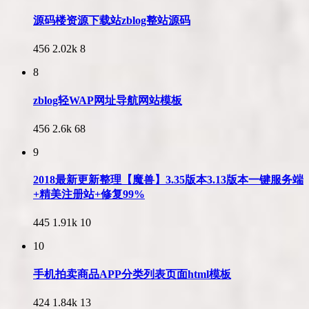
源码楼资源下载站zblog整站源码
456
2.02k
8
8
zblog轻WAP网址导航网站模板
456
2.6k
68
9
2018最新更新整理【魔兽】3.35版本3.13版本一键服务端
+精美注册站+修复99%
445
1.91k
10
10
手机拍卖商品APP分类列表页面html模板
424
1.84k
13