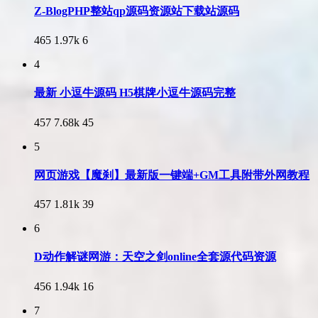
Z-BlogPHP整站qp源码资源站下载站源码
465
1.97k
6
4
最新 小逗牛源码 H5棋牌小逗牛源码完整
457
7.68k
45
5
网页游戏【魔刹】最新版一键端+GM工具附带外网教程
457
1.81k
39
6
D动作解谜网游：天空之剑online全套源代码资源
456
1.94k
16
7