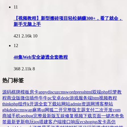
11
【视频教程】新型搬砖项目轻松躺赚300+，看了就会，
新手无脑上手
421
2.16k
10
12
40集Web安全渗透全套教程
368
2.11k
8
热门标签
源码
棋牌
模板
房卡
app
v
discuz
cms
wordpress
html
双端
php
织梦
教
程
商业版
微信
插件
牛牛
pc
安卓
dede
游戏
服务端
htm
视频教程
thinkphp
组件
k
开源
全套
下载站
网站
admin
资源网
博客
整站
gbk
dedecms
wap
麻将
ui
网狐
二开
完整版
主题
支付
二次开发
com
商城
手机
seo
bug
完整
最新版
互娱
修复
视频
下载
页面
一键
杰奇
免
签
最新更新
电玩
ios
搭建
客户端
接口
响应
ecshop
jsp
发卡
高仿