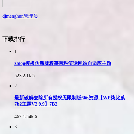
djmenghun
管理员
下载排行
1
zblog模板仿新版糗事百科笑话网站自适应主题
523
2.1k
5
2
最新破解去除所有授权无限制版666资源【WP柒比贰
7b2主题V2.9.9】7B2
467
1.54k
6
3