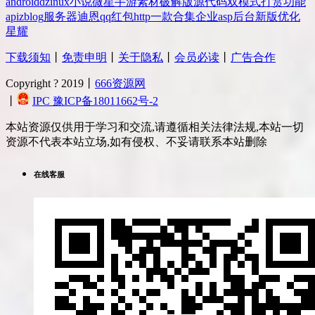
android
dz
inux
小说
微星
手游
素材
破解版
源代码
双模式
打赏
功能
api
zblog
服务器
迪恩
qq
红包
http
一款
合集
企业
asp
后台
新版
优化
星耀
下载须知
丨
免责申明
丨
关于隐私
丨
会员必读
丨
广告合作
Copyright ? 2019丨
666资源网
丨
IPC 豫ICP备18011662号-2
本站资源仅供用于学习和交流,请遵循相关法律法规,本站一切
资源不代表本站立场,如有侵权、不妥请联系本站删除
在线客服