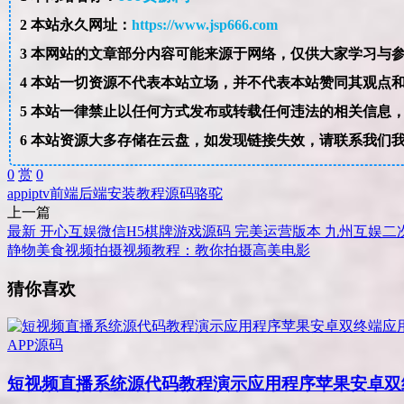
2
本站永久网址：
https://www.jsp666.com
3
4
本站一切资源不代表本站立场，并不代表本站赞同其观点
5
本站一律禁止以任何方式发布或转载任何违法的相关信息
6
本站资源大多存储在云盘，如发现链接失效，请联系我们
0
赏
0
app
iptv
前端
后端
安装
教程
源码
骆驼
上一篇
最新 开心互娱微信H5棋牌游戏源码 完美运营版本 九州互娱
静物美食视频拍摄视频教程：教你拍摄高美电影
猜你喜欢
APP源码
短视频直播系统源代码教程演示应用程序苹果安卓双