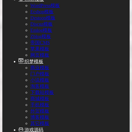
WordPress模板
Ecshop模板
Destoon模板
Discuz模板
Emlog模板
Zblog模板
帝国CMS
苹果模板
网页模板
织梦模板
商业模板
门户模板
小说模板
淘客模板
下载站模板
商城模板
手机模板
外贸模板
博客模板
其它模板
游戏源码