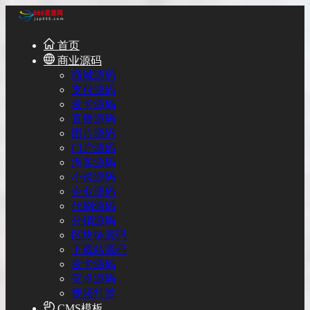
首页
商业源码
商城源码
支付源码
发卡源码
直播源码
图片源码
门户源码
淘客源码
小说源码
企业源码
代刷源码
分销源码
区块链源码
下载站源码
发卡源码
安卓源码
视频打赏
CMS模板