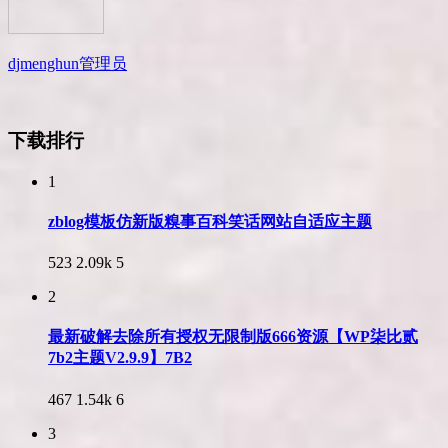
djmenghun
管理员
下载排行
1
zblog模板仿新版糗事百科笑话网站自适应主题
523
2.09k
5
2
最新破解去除所有授权无限制版666资源【WP柒比贰
7b2主题V2.9.9】7B2
467
1.54k
6
3