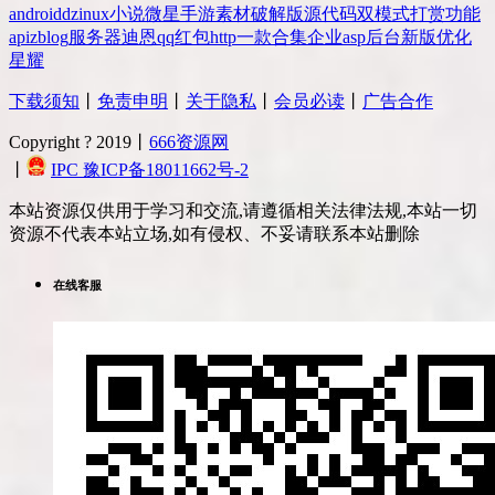
android
dz
inux
小说
微星
手游
素材
破解版
源代码
双模式
打赏
功能
api
zblog
服务器
迪恩
qq
红包
http
一款
合集
企业
asp
后台
新版
优化
星耀
下载须知
丨
免责申明
丨
关于隐私
丨
会员必读
丨
广告合作
Copyright ? 2019丨
666资源网
丨
IPC 豫ICP备18011662号-2
本站资源仅供用于学习和交流,请遵循相关法律法规,本站一切
资源不代表本站立场,如有侵权、不妥请联系本站删除
在线客服