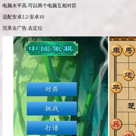
电脑水平高.可以两个电脑互相对弈
适配安卓2.2-安卓10
完美去广告.去定位