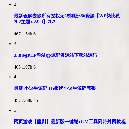
2
最新破解去除所有授权无限制版666资源【WP柒比贰
7b2主题V2.9.9】7B2
467
1.54k
6
3
Z-BlogPHP整站qp源码资源站下载站源码
465
1.97k
6
4
最新 小逗牛源码 H5棋牌小逗牛源码完整
457
7.68k
45
5
网页游戏【魔刹】最新版一键端+GM工具附带外网教程