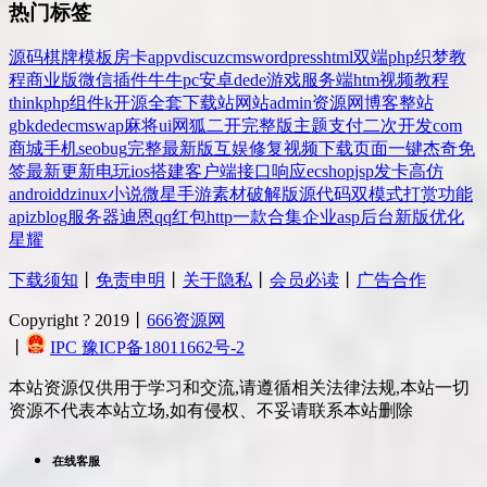
热门标签
源码
棋牌
模板
房卡
app
v
discuz
cms
wordpress
html
双端
php
织梦
教
程
商业版
微信
插件
牛牛
pc
安卓
dede
游戏
服务端
htm
视频教程
thinkphp
组件
k
开源
全套
下载站
网站
admin
资源网
博客
整站
gbk
dedecms
wap
麻将
ui
网狐
二开
完整版
主题
支付
二次开发
com
商城
手机
seo
bug
完整
最新版
互娱
修复
视频
下载
页面
一键
杰奇
免
签
最新更新
电玩
ios
搭建
客户端
接口
响应
ecshop
jsp
发卡
高仿
android
dz
inux
小说
微星
手游
素材
破解版
源代码
双模式
打赏
功能
api
zblog
服务器
迪恩
qq
红包
http
一款
合集
企业
asp
后台
新版
优化
星耀
下载须知
丨
免责申明
丨
关于隐私
丨
会员必读
丨
广告合作
Copyright ? 2019丨
666资源网
丨
IPC 豫ICP备18011662号-2
本站资源仅供用于学习和交流,请遵循相关法律法规,本站一切
资源不代表本站立场,如有侵权、不妥请联系本站删除
在线客服