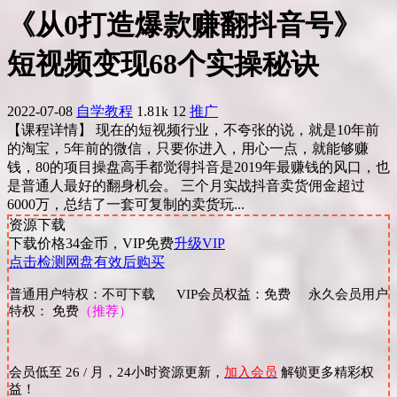
《从0打造爆款赚翻抖音号》
短视频变现68个实操秘诀
2022-07-08
自学教程
1.81k
12
推广
【课程详情】 现在的短视频行业，不夸张的说，就是10年前
的淘宝，5年前的微信，只要你进入，用心一点，就能够赚
钱，80的项目操盘高手都觉得抖音是2019年最赚钱的风口，也
是普通人最好的翻身机会。 三个月实战抖音卖货佣金超过
6000万，总结了一套可复制的卖货玩...
资源下载
下载价格
34
金币，VIP免费
升级VIP
点击检测网盘有效后购买
普通用户特权：不可下载 VIP会员权益：免费 永久会员用户
特权： 免费
（推荐）
会员低至 26 / 月，24小时资源更新，
加入会员
解锁更多精彩权
益！