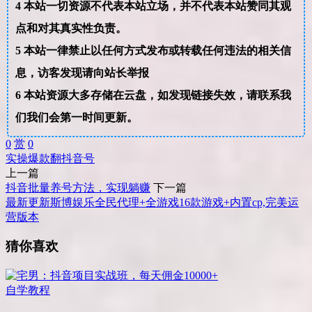
4
本站一切资源不代表本站立场，并不代表本站赞同其观
点和对其真实性负责。
5
本站一律禁止以任何方式发布或转载任何违法的相关信
息，访客发现请向站长举报
6
本站资源大多存储在云盘，如发现链接失效，请联系我
们我们会第一时间更新。
0
赏
0
实操
爆款
翻抖
音号
上一篇
抖音批量养号方法，实现躺赚
下一篇
最新更新斯博娱乐全民代理+全游戏16款游戏+内置cp,完美运
营版本
猜你喜欢
自学教程