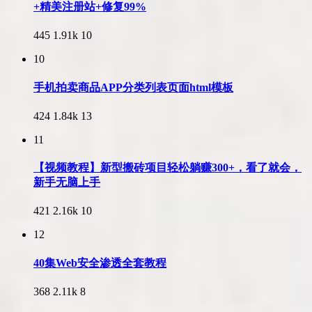
+精美注册站+修复99%
445
1.91k
10
10
手机拍卖商品APP分类列表页面html模板
424
1.84k
13
11
【视频教程】新型搬砖项目轻松躺赚300+，看了就会，
新手无脑上手
421
2.16k
10
12
40集Web安全渗透全套教程
368
2.11k
8