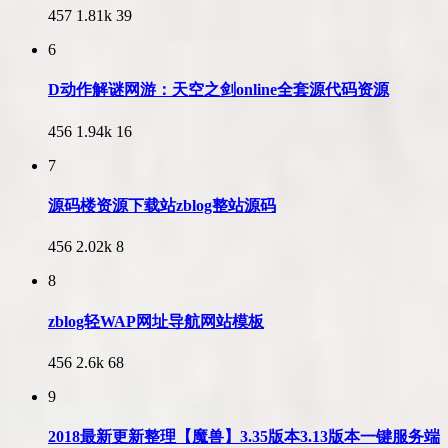
457
1.81k
39
6
D动作解谜网游：天空之剑online全套源代码资源
456
1.94k
16
7
源码楼资源下载站zblog整站源码
456
2.02k
8
8
zblog轻WAP网址导航网站模板
456
2.6k
68
9
2018最新更新整理【魔兽】3.35版本3.13版本一键服务端