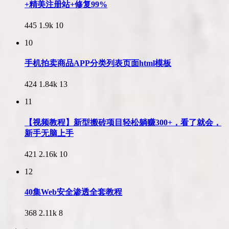
+精美注册站+修复99%
445
1.9k
10
10
手机拍卖商品APP分类列表页面html模板
424
1.84k
13
11
【视频教程】新型搬砖项目轻松躺赚300+，看了就会，
新手无脑上手
421
2.16k
10
12
40集Web安全渗透全套教程
368
2.11k
8