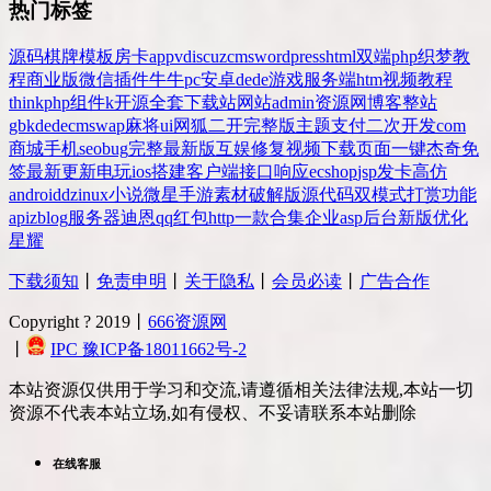
热门标签
源码
棋牌
模板
房卡
app
v
discuz
cms
wordpress
html
双端
php
织梦
教
程
商业版
微信
插件
牛牛
pc
安卓
dede
游戏
服务端
htm
视频教程
thinkphp
组件
k
开源
全套
下载站
网站
admin
资源网
博客
整站
gbk
dedecms
wap
麻将
ui
网狐
二开
完整版
主题
支付
二次开发
com
商城
手机
seo
bug
完整
最新版
互娱
修复
视频
下载
页面
一键
杰奇
免
签
最新更新
电玩
ios
搭建
客户端
接口
响应
ecshop
jsp
发卡
高仿
android
dz
inux
小说
微星
手游
素材
破解版
源代码
双模式
打赏
功能
api
zblog
服务器
迪恩
qq
红包
http
一款
合集
企业
asp
后台
新版
优化
星耀
下载须知
丨
免责申明
丨
关于隐私
丨
会员必读
丨
广告合作
Copyright ? 2019丨
666资源网
丨
IPC 豫ICP备18011662号-2
本站资源仅供用于学习和交流,请遵循相关法律法规,本站一切
资源不代表本站立场,如有侵权、不妥请联系本站删除
在线客服