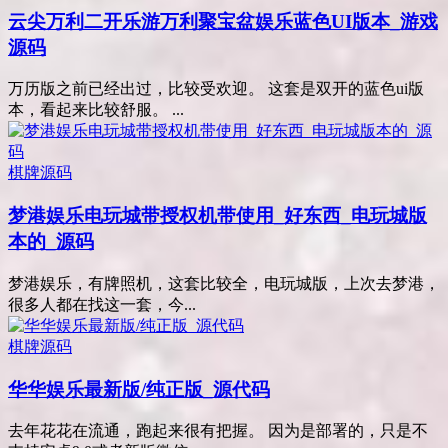
云尖万利二开乐游万利聚宝盆娱乐蓝色UI版本_游戏
源码
万历版之前已经出过，比较受欢迎。 这套是双开的蓝色ui版
本，看起来比较舒服。 ...
棋牌源码
梦港娱乐电玩城带授权机带使用_好东西_电玩城版
本的_源码
梦港娱乐，有牌照机，这套比较全，电玩城版，上次去梦港，
很多人都在找这一套，今...
棋牌源码
华华娱乐最新版/纯正版_源代码
去年花花在流通，跑起来很有把握。 因为是部署的，只是不