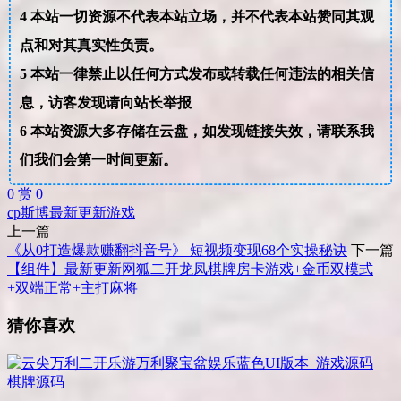
4
本站一切资源不代表本站立场，并不代表本站赞同其观
点和对其真实性负责。
5
本站一律禁止以任何方式发布或转载任何违法的相关信
息，访客发现请向站长举报
6
本站资源大多存储在云盘，如发现链接失效，请联系我
们我们会第一时间更新。
0
赏
0
cp
斯博
最新更新
游戏
上一篇
《从0打造爆款赚翻抖音号》 短视频变现68个实操秘诀
下一篇
【组件】最新更新网狐二开龙凤棋牌房卡游戏+金币双模式
+双端正常+主打麻将
猜你喜欢
棋牌源码