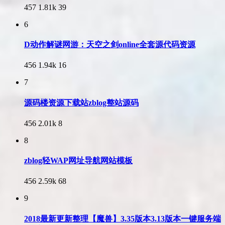
457
1.81k
39
6
D动作解谜网游：天空之剑online全套源代码资源
456
1.94k
16
7
源码楼资源下载站zblog整站源码
456
2.01k
8
8
zblog轻WAP网址导航网站模板
456
2.59k
68
9
2018最新更新整理【魔兽】3.35版本3.13版本一键服务端