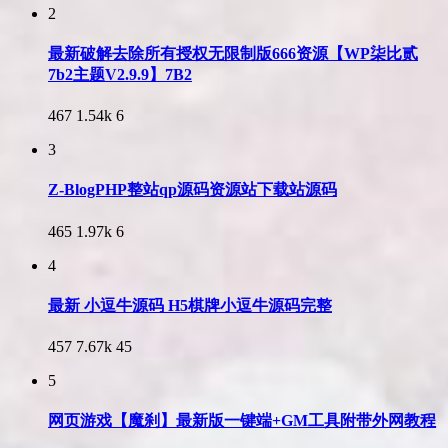
2
最新破解去除所有授权无限制版666资源【WP柒比贰
7b2主题V2.9.9】7B2
467
1.54k
6
3
Z-BlogPHP整站qp源码资源站下载站源码
465
1.97k
6
4
最新 小逗牛源码 H5棋牌小逗牛源码完整
457
7.67k
45
5
网页游戏【魔刹】最新版一键端+GM工具附带外网教程