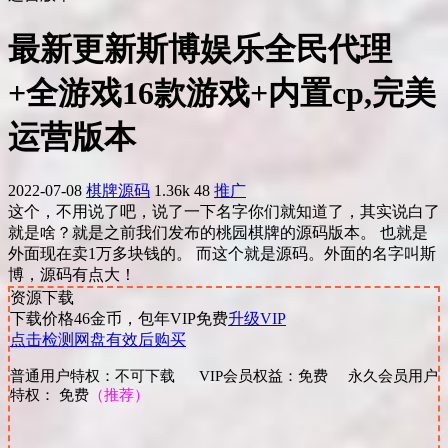
最新更新斯博娱乐全民代理
+全游戏16款游戏+内置cp,完美
运营版本
2022-07-08
棋牌源码
1.36k
48
推广
这个，不用说了吧，说了一下名字你们就知道了，其实说白了
就是啥？就是之前我们发布的桃园棋牌的源码版本。 也就是
外面现在卖1万多块钱的。 而这个就是源码。外面的名字叫斯
博，源码有点大！
资源下载
下载价格
46
金币，包年VIP免费
升级VIP
点击检测网盘有效后购买
普通用户特权：不可下载 VIP会员权益：免费 永久会员用户
特权： 免费
（推荐）