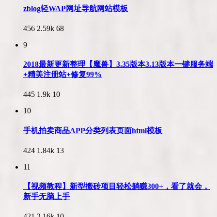
zblog轻WAP网址导航网站模板
456
2.59k
68
9
2018最新更新整理【魔兽】3.35版本3.13版本一键服务端
+精美注册站+修复99%
445
1.9k
10
10
手机拍卖商品APP分类列表页面html模板
424
1.84k
13
11
【视频教程】新型搬砖项目轻松躺赚300+，看了就会，
新手无脑上手
421
2.16k
10