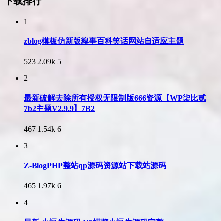
下载排行
1
zblog模板仿新版糗事百科笑话网站自适应主题
523
2.09k
5
2
最新破解去除所有授权无限制版666资源【WP柒比贰
7b2主题V2.9.9】7B2
467
1.54k
6
3
Z-BlogPHP整站qp源码资源站下载站源码
465
1.97k
6
4