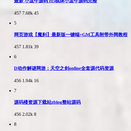
最新 小逗牛源码 H5棋牌小逗牛源码完整
457
7.68k
45
5
网页游戏【魔刹】最新版一键端+GM工具附带外网教程
457
1.81k
39
6
D动作解谜网游：天空之剑online全套源代码资源
456
1.94k
16
7
源码楼资源下载站zblog整站源码
456
2.02k
8
8