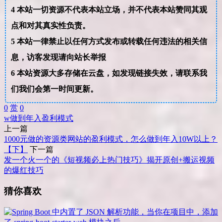
4
本站一切资源不代表本站立场，并不代表本站赞同其观
点和对其真实性负责。
5
本站一律禁止以任何方式发布或转载任何违法的相关信
息，访客发现请向站长举报
6
本站资源大多存储在云盘，如发现链接失效，请联系我
们我们会第一时间更新。
0
赏
0
w
做到
年入
盈利模式
上一篇
1000元做的资源类网站的盈利模式，怎么做到年入10W以上？
【下】
下一篇
发一个火一个的《短视频必上热门技巧》揭开原创+搬运视频
的爆红技巧
猜你喜欢