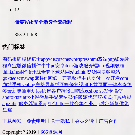
12
40集Web安全渗透全套教程
368
2.11k
8
热门标签
源码
棋牌
模板
房卡
app
v
discuz
cms
wordpress
html
双端
php
织梦
教
程
商业版
微信
插件
牛牛
pc
安卓
dede
游戏
服务端
htm
视频教程
thinkphp
组件
k
开源
全套
下载站
网站
admin
资源网
博客
整站
gbk
dedecms
wap
麻将
ui
网狐
二开
完整版
主题
支付
二次开发
com
商城
手机
seo
bug
完整
最新版
互娱
修复
视频
下载
页面
一键
杰奇
免
签
最新更新
电玩
ios
搭建
客户端
接口
响应
ecshop
jsp
发卡
高仿
android
dz
inux
小说
微星
手游
素材
破解版
源代码
双模式
打赏
功能
api
zblog
服务器
迪恩
qq
红包
http
一款
合集
企业
asp
后台
新版
优化
星耀
下载须知
丨
免责申明
丨
关于隐私
丨
会员必读
丨
广告合作
Copyright ? 2019丨
666资源网