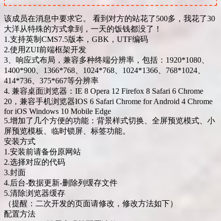
该成员在消息中要求它。 看到对方的站花了500多，我花了30
大洋从特殊的方式拿到，一天的饭钱都没了！
1.支持英制CMS7.5版本，GBK，UTF编码
2.使用ZUI前端框架开发
3、响应式布局，兼容多种终端分辨率，包括：1920*1080、
1400*900、1366*768、1024*768、1024*1366、768*1024、
414*736、375*667等分辨率
4. 兼容桌面浏览器：IE 8 Opera 12 Firefox 8 Safari 6 Chrome
20，兼容手机浏览器IOS 6 Safari Chrome for Android 4 Chrome
for iOS Windows 10 Mobile Edge
5.增加了几个方便的功能：背景样式切换、全屏预览模式、小
屏预览模板、临时锁屏、标签功能。
安装方式
1.安装前请备份原网站
2.选择对应的代码
3.封面
4.后台-数据更新-删除列缓存文件
5.清除浏览器缓存
（提醒：二次开发的页面请修改，修改方法如下）
配置方法