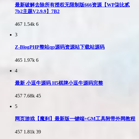
最新破解去除所有授权无限制版666资源【WP柒比贰
7b2主题V2.9.9】7B2
467
1.54k
6
3
Z-BlogPHP整站qp源码资源站下载站源码
465
1.97k
6
4
最新 小逗牛源码 H5棋牌小逗牛源码完整
457
7.68k
45
5
网页游戏【魔刹】最新版一键端+GM工具附带外网教程
457
1.81k
39