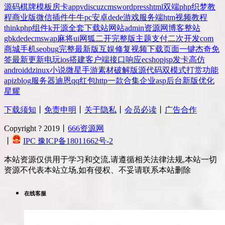
源码
棋牌
模板
房卡
app
v
discuz
cms
wordpress
html
双端
php
织梦
教
程
商业版
微信
插件
牛牛
pc
安卓
dede
游戏
服务端
htm
视频教程
thinkphp
组件
k
开源
全套
下载站
网站
admin
资源网
博客
整站
gbk
dedecms
wap
麻将
ui
网狐
二开
完整版
主题
支付
二次开发
com
商城
手机
seo
bug
完整
最新版
互娱
修复
视频
下载
页面
一键
杰奇
免
签
最新更新
电玩
ios
搭建
客户端
接口
响应
ecshop
jsp
发卡
高仿
android
dz
inux
小说
微星
手游
素材
破解版
源代码
双模式
打赏
功能
api
zblog
服务器
迪恩
qq
红包
http
一款
合集
企业
asp
后台
新版
优化
星耀
下载须知
丨
免责申明
丨
关于隐私
丨
会员必读
丨
广告合作
Copyright ? 2019丨
666资源网
丨
IPC 豫ICP备18011662号-2
本站资源仅供用于学习和交流,请遵循相关法律法规,本站一切
资源不代表本站立场,如有侵权、不妥请联系本站删除
在线客服