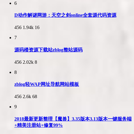
6
D动作解谜网游：天空之剑online全套源代码资源
456
1.94k
16
7
源码楼资源下载站zblog整站源码
456
2.02k
8
8
zblog轻WAP网址导航网站模板
456
2.6k
68
9
2018最新更新整理【魔兽】3.35版本3.13版本一键服务端
+精美注册站+修复99%