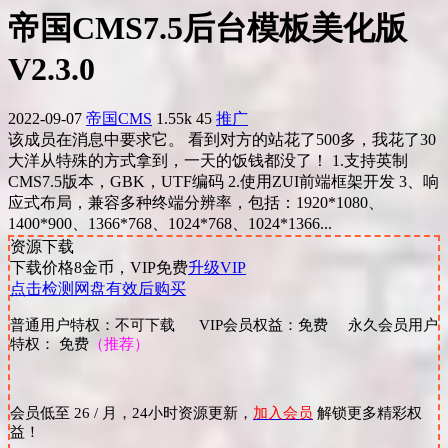
帝国CMS7.5后台模板美化版
V2.3.0
2022-09-07
帝国CMS
1.55k
45
推广
该成员在消息中要求它。 看到对方的站花了500多，我花了30
大洋从特殊的方式拿到，一天的饭钱都没了！ 1.支持英制
CMS7.5版本，GBK，UTF编码 2.使用ZUI前端框架开发 3、响
应式布局，兼容多种终端分辨率，包括：1920*1080、
1400*900、1366*768、1024*768、1024*1366...
资源下载
下载价格
8
金币，VIP免费
升级VIP
点击检测网盘有效后购买
普通用户特权：不可下载 VIP会员权益：免费 永久会员用户
特权： 免费
（推荐）
会员低至 26 / 月，24小时资源更新，
加入会员
解锁更多精彩权
益！