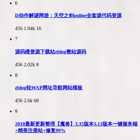
6
D动作解谜网游：天空之剑online全套源代码资源
456
1.94k
16
7
源码楼资源下载站zblog整站源码
456
2.02k
8
8
zblog轻WAP网址导航网站模板
456
2.6k
68
9
2018最新更新整理【魔兽】3.35版本3.13版本一键服务端
+精美注册站+修复99%