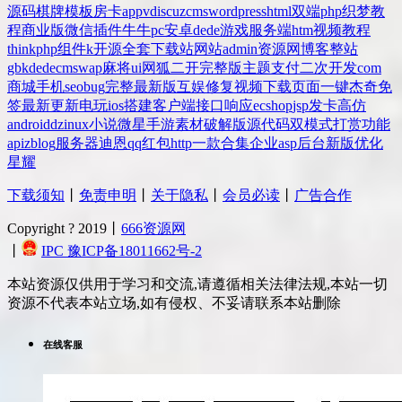
源码
棋牌
模板
房卡
app
v
discuz
cms
wordpress
html
双端
php
织梦
教
程
商业版
微信
插件
牛牛
pc
安卓
dede
游戏
服务端
htm
视频教程
thinkphp
组件
k
开源
全套
下载站
网站
admin
资源网
博客
整站
gbk
dedecms
wap
麻将
ui
网狐
二开
完整版
主题
支付
二次开发
com
商城
手机
seo
bug
完整
最新版
互娱
修复
视频
下载
页面
一键
杰奇
免
签
最新更新
电玩
ios
搭建
客户端
接口
响应
ecshop
jsp
发卡
高仿
android
dz
inux
小说
微星
手游
素材
破解版
源代码
双模式
打赏
功能
api
zblog
服务器
迪恩
qq
红包
http
一款
合集
企业
asp
后台
新版
优化
星耀
下载须知
丨
免责申明
丨
关于隐私
丨
会员必读
丨
广告合作
Copyright ? 2019丨
666资源网
丨
IPC 豫ICP备18011662号-2
本站资源仅供用于学习和交流,请遵循相关法律法规,本站一切
资源不代表本站立场,如有侵权、不妥请联系本站删除
在线客服