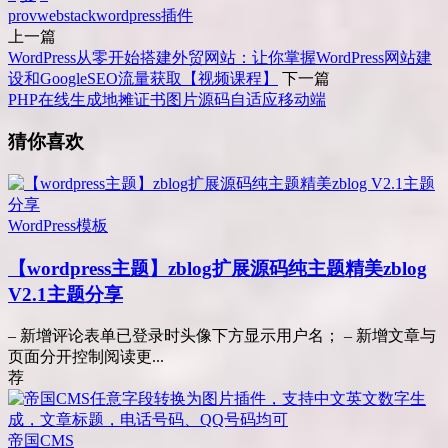
pro
v
webstack
wordpress
插件
上一篇
WordPress从零开始搭建外贸网站：让你掌握WordPress网站建
设和GoogleSEO流量获取【视频课程】
下一篇
PHP在线生成地摊证书图片源码自适应移动端
猜你喜欢
WordPress模板
【wordpress主题】zblog扩展源码纯主题精美zblog
V2.1主题分享
– 新增评论表单已登录时头像下方显示用户名； – 新增文章与
页面分开控制阅读更...
荐
帝国CMS