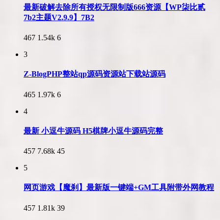
最新破解去除所有授权无限制版666资源【WP柒比贰
7b2主题V2.9.9】7B2
467
1.54k
6
3
Z-BlogPHP整站qp源码资源站下载站源码
465
1.97k
6
4
最新 小逗牛源码 H5棋牌小逗牛源码完整
457
7.68k
45
5
网页游戏【魔刹】最新版一键端+GM工具附带外网教程
457
1.81k
39