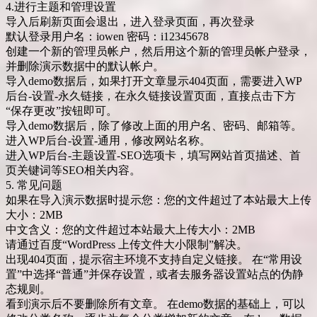
4.进行主题和管理设置
导入后刷新页面会退出，进入登录页面，再次登录
默认登录用户名：iowen 密码：i12345678
创建一个新的管理员帐户，然后用这个新的管理员帐户登录，
并删除演示数据中的默认帐户。
导入demo数据后，如果打开文章显示404页面，需要进入WP
后台-设置-永久链接，在永久链接设置页面，直接点击下方
“保存更改”按钮即可。
导入demo数据后，除了修改上面的用户名、密码、邮箱等。
进入WP后台-设置-通用，修改网站名称。
进入WP后台-主题设置-SEO选项卡，填写网站首页描述、首
页关键词等SEO相关内容。
5. 常见问题
如果在导入演示数据时提示您：您的文件超过了本站最大上传
大小：2MB
中文含义：您的文件超过本站最大上传大小：2MB
请通过百度“WordPress 上传文件大小限制”解决。
出现404页面，提示宿主环境不支持自定义链接。 在“常用设
置”中选择“普通”并保存设置，或者去服务器设置站点的伪静
态规则。
看到演示后不要删除所有文章。 在demo数据的基础上，可以