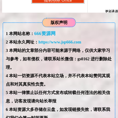
版权声明
666资源网
1
本网站名称：
2
本站永久网址：
https://www.jsp666.com
3
本网站的文章部分内容可能来源于网络，仅供大家学习
与参考，如有侵权，请联系站长微信：gs0162 进行删除处
理。
4
本站一切资源不代表本站立场，并不代表本站赞同其观
点和对其真实性负责。
5
本站一律禁止以任何方式发布或转载任何违法的相关信
息，访客发现请向站长举报
6
本站资源大多存储在云盘，如发现链接失效，请联系我
们我们会第一时间更新。