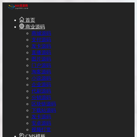
首页
商业源码
商城源码
支付源码
发卡源码
直播源码
图片源码
门户源码
淘客源码
小说源码
企业源码
代刷源码
分销源码
区块链源码
下载站源码
发卡源码
安卓源码
视频打赏
CMS模板