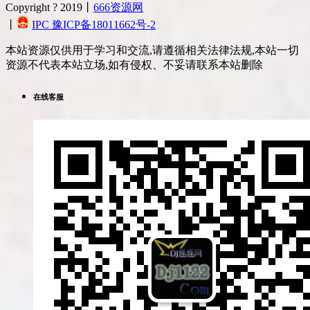
Copyright ? 2019丨
666资源网
丨
IPC 豫ICP备18011662号-2
本站资源仅供用于学习和交流,请遵循相关法律法规,本站一切
资源不代表本站立场,如有侵权、不妥请联系本站删除
在线客服