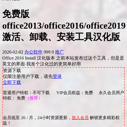
免费版
office2013/office2016/office2019
激活、卸载、安装工具汉化版
2020-02-02
办公软件
999
0
推广
Office 2016 Install 汉化版本 之前本站发布过这个工具，但是是
英文的界面·我发个汉化过的更简单好用
资源下载
仅限注册用户下载，请先
登录
立即下载
普通用户特权：不可下载 VIP会员权益：免费 永久会员用户
特权： 免费
（推荐）
会员低至 26 / 月，24小时资源更新，
加入会员
解锁更多精彩权
益！