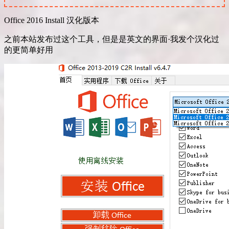
Office 2016 Install 汉化版本
之前本站发布过这个工具，但是是英文的界面·我发个汉化过
的更简单好用