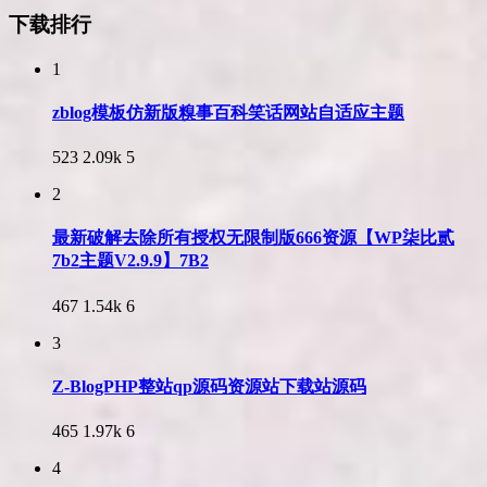
下载排行
1
zblog模板仿新版糗事百科笑话网站自适应主题
523
2.09k
5
2
最新破解去除所有授权无限制版666资源【WP柒比贰
7b2主题V2.9.9】7B2
467
1.54k
6
3
Z-BlogPHP整站qp源码资源站下载站源码
465
1.97k
6
4