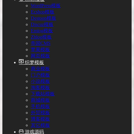
WordPress模板
Ecshop模板
Destoon模板
Discuz模板
Emlog模板
Zblog模板
帝国CMS
苹果模板
网页模板
织梦模板
商业模板
门户模板
小说模板
淘客模板
下载站模板
商城模板
手机模板
外贸模板
博客模板
其它模板
游戏源码