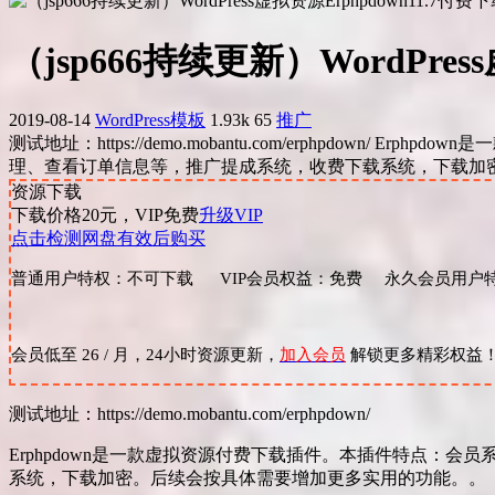
（jsp666持续更新）WordPr
2019-08-14
WordPress模板
1.93k
65
推广
测试地址：https://demo.mobantu.com/erphpdo
理、查看订单信息等，推广提成系统，收费下载系统，下载加密。
资源下载
下载价格
20
元，VIP免费
升级VIP
点击检测网盘有效后购买
普通用户特权：不可下载 VIP会员权益：免费 永久会员用户特
会员低至 26 / 月，24小时资源更新，
加入会员
解锁更多精彩权益
测试地址：https://demo.mobantu.com/erphpdown/
Erphpdown是一款虚拟资源付费下载插件。本插件特点：会
系统，下载加密。后续会按具体需要增加更多实用的功能。。