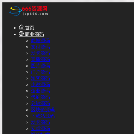
首页
商业源码
商城源码
支付源码
发卡源码
直播源码
图片源码
门户源码
淘客源码
小说源码
企业源码
代刷源码
分销源码
区块链源码
下载站源码
发卡源码
安卓源码