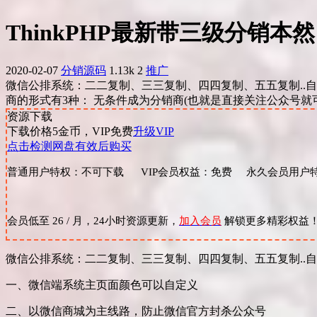
ThinkPHP最新带三级分销
2020-02-07
分销源码
1.13k
2
推广
微信公排系统：二二复制、三三复制、四四复制、五五复制..自
商的形式有3种： 无条件成为分销商(也就是直接关注公众号就可
资源下载
下载价格
5
金币，VIP免费
升级VIP
点击检测网盘有效后购买
普通用户特权：不可下载 VIP会员权益：免费 永久会员用户特
会员低至 26 / 月，24小时资源更新，
加入会员
解锁更多精彩权益
微信公排系统：二二复制、三三复制、四四复制、五五复制..
一、微信端系统主页面颜色可以自定义
二、以微信商城为主线路，防止微信官方封杀公众号