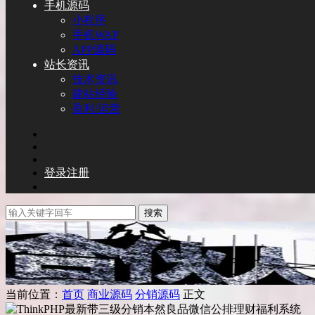
手机源码
小程序
手机WAP
APP源码
站长资讯
技术资讯
建站经验
盈利/运营
登录
注册
搜索
当前位置：
首页
商业源码
分销源码
正文