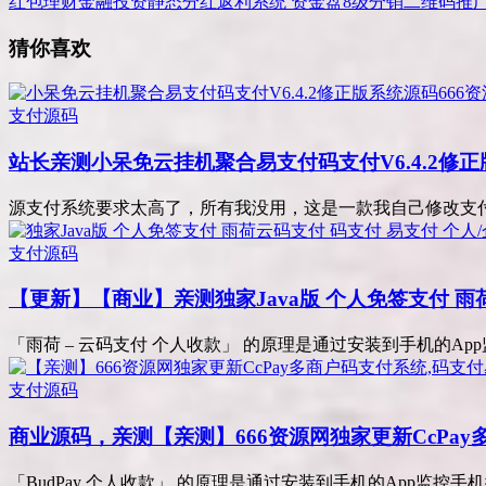
红包理财金融投资静态分红返利系统 资金盘8级分销二维码推
猜你喜欢
支付源码
站长亲测
小呆免云挂机聚合易支付码支付V6.4.2修正
源支付系统要求太高了，所有我没用，这是一款我自己修改支付系
支付源码
【更新】【商业】亲测
独家Java版 个人免签支付 
「雨荷 – 云码支付 个人收款」 的原理是通过安装到手机的App
支付源码
商业源码，亲测
【亲测】666资源网独家更新CcPa
「BudPay 个人收款」 的原理是通过安装到手机的App监控手