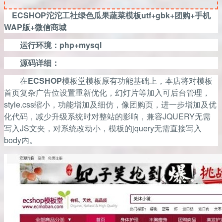
ECSHOP沱沱工社绿色瓜果蔬菜模板utf+gbk+团购+手机
WAP版+微信商城
运行环境：php+mysql
源码详细：
在
ECSHOP
模板堂模板原有功能基础上，本店将对模板
首页复杂广告位设置重新优化，幻灯片等加入可后台管理，
style.css缩小，功能增加及细仿，像团购页，进一步增加及优
化代码，减少升级系统时对整站的影响，兼容JQUERY无需
写入JS文夹，对系统改动小，模板的jquery无需直接写入
body内。