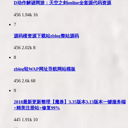
D动作解谜网游：天空之剑online全套源代码资源
456
1.94k
16
7
源码楼资源下载站zblog整站源码
456
2.02k
8
8
zblog轻WAP网址导航网站模板
456
2.6k
68
9
2018最新更新整理【魔兽】3.35版本3.13版本一键服务端
+精美注册站+修复99%
445
1.91k
10