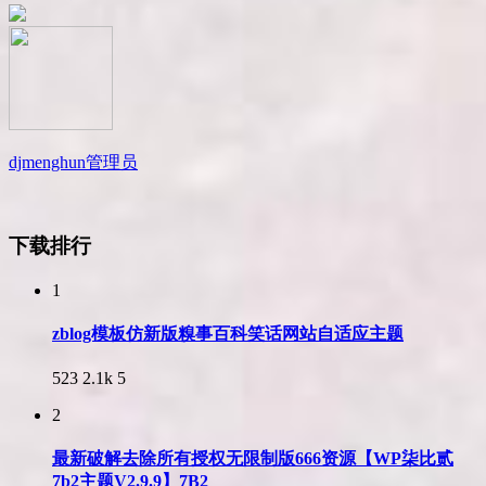
djmenghun
管理员
下载排行
1
zblog模板仿新版糗事百科笑话网站自适应主题
523
2.1k
5
2
最新破解去除所有授权无限制版666资源【WP柒比贰
7b2主题V2.9.9】7B2