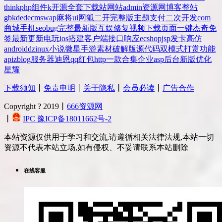
thinkphp
组件
k
开源
全套
下载站
网站
admin
资源网
博客
整站
gbk
dedecms
wap
麻将
ui
网狐
二开
完整版
主题
支付
二次开发
com
商城
手机
seo
bug
完整
最新版
互娱
修复
视频
下载
页面
一键
杰奇
免
签
最新更新
电玩
ios
搭建
客户端
接口
响应
ecshop
jsp
发卡
高仿
android
dz
inux
小说
微星
手游
素材
破解版
源代码
双模式
打赏
功能
api
zblog
服务器
迪恩
qq
红包
http
一款
合集
企业
asp
后台
新版
优化
星耀
下载须知
丨
免责申明
丨
关于隐私
丨
会员必读
丨
广告合作
Copyright ? 2019丨
666资源网
丨
IPC 豫ICP备18011662号-2
本站资源仅供用于学习和交流,请遵循相关法律法规,本站一切
资源不代表本站立场,如有侵权、不妥请联系本站删除
在线客服