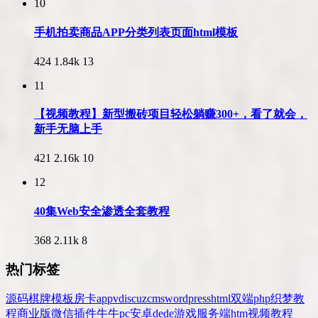
10
手机拍卖商品APP分类列表页面html模板
424
1.84k
13
11
【视频教程】新型搬砖项目轻松躺赚300+，看了就会，
新手无脑上手
421
2.16k
10
12
40集Web安全渗透全套教程
368
2.11k
8
热门标签
源码
棋牌
模板
房卡
app
v
discuz
cms
wordpress
html
双端
php
织梦
教
程
商业版
微信
插件
牛牛
pc
安卓
dede
游戏
服务端
htm
视频教程