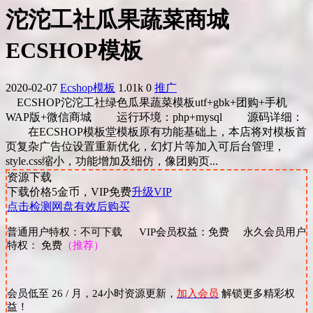
沱沱工社瓜果蔬菜商城
ECSHOP模板
2020-02-07
Ecshop模板
1.01k
0
推广
ECSHOP沱沱工社绿色瓜果蔬菜模板utf+gbk+团购+手机
WAP版+微信商城 运行环境：php+mysql 源码详细：
在ECSHOP模板堂模板原有功能基础上，本店将对模板首
页复杂广告位设置重新优化，幻灯片等加入可后台管理，
style.css缩小，功能增加及细仿，像团购页...
资源下载
下载价格
5
金币，VIP免费
升级VIP
点击检测网盘有效后购买
普通用户特权：不可下载 VIP会员权益：免费 永久会员用户
特权： 免费
（推荐）
会员低至 26 / 月，24小时资源更新，
加入会员
解锁更多精彩权
益！