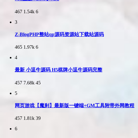
467
1.54k
6
3
Z-BlogPHP整站qp源码资源站下载站源码
465
1.97k
6
4
最新 小逗牛源码 H5棋牌小逗牛源码完整
457
7.68k
45
5
网页游戏【魔刹】最新版一键端+GM工具附带外网教程
457
1.81k
39
6