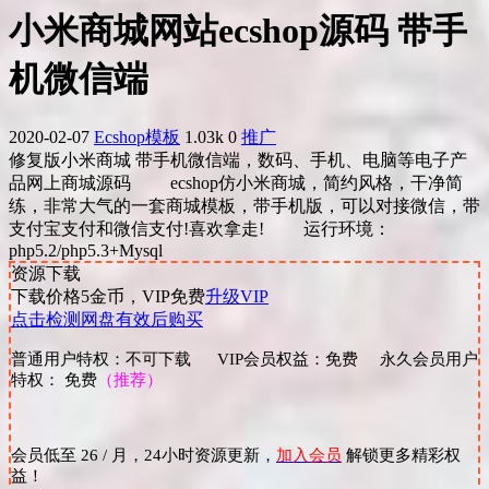
小米商城网站ecshop源码 带手
机微信端
2020-02-07
Ecshop模板
1.03k
0
推广
修复版小米商城 带手机微信端，数码、手机、电脑等电子产
品网上商城源码 ecshop仿小米商城，简约风格，干净简
练，非常大气的一套商城模板，带手机版，可以对接微信，带
支付宝支付和微信支付!喜欢拿走! 运行环境：
php5.2/php5.3+Mysql
资源下载
下载价格
5
金币，VIP免费
升级VIP
点击检测网盘有效后购买
普通用户特权：不可下载 VIP会员权益：免费 永久会员用户
特权： 免费
（推荐）
会员低至 26 / 月，24小时资源更新，
加入会员
解锁更多精彩权
益！