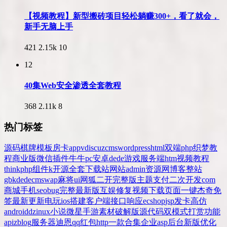
【视频教程】新型搬砖项目轻松躺赚300+，看了就会，
新手无脑上手
421
2.15k
10
12
40集Web安全渗透全套教程
368
2.11k
8
热门标签
源码
棋牌
模板
房卡
app
v
discuz
cms
wordpress
html
双端
php
织梦
教
程
商业版
微信
插件
牛牛
pc
安卓
dede
游戏
服务端
htm
视频教程
thinkphp
组件
k
开源
全套
下载站
网站
admin
资源网
博客
整站
gbk
dedecms
wap
麻将
ui
网狐
二开
完整版
主题
支付
二次开发
com
商城
手机
seo
bug
完整
最新版
互娱
修复
视频
下载
页面
一键
杰奇
免
签
最新更新
电玩
ios
搭建
客户端
接口
响应
ecshop
jsp
发卡
高仿
android
dz
inux
小说
微星
手游
素材
破解版
源代码
双模式
打赏
功能
api
zblog
服务器
迪恩
qq
红包
http
一款
合集
企业
asp
后台
新版
优化