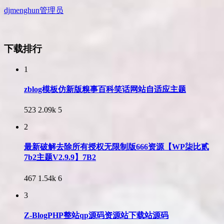
djmenghun
管理员
下载排行
1
zblog模板仿新版糗事百科笑话网站自适应主题
523
2.09k
5
2
最新破解去除所有授权无限制版666资源【WP柒比贰
7b2主题V2.9.9】7B2
467
1.54k
6
3
Z-BlogPHP整站qp源码资源站下载站源码