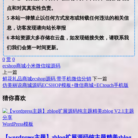
点和对其真实性负责。
5
本站一律禁止以任何方式发布或转载任何违法的相关信
息，访客发现请向站长举报
6
本站资源大多存储在云盘，如发现链接失效，请联系我
们我们会第一时间更新。
0
赏
0
ecshop
商城
小米
微信端
源码
上一篇
鲜花礼品商城ecshop源码 带手机微信分销
下一篇
仿美丽说商城源码ECSHOP模板+微信商城+ECtouch手机版
猜你喜欢
WordPress模板
【wordpress主题】zblog扩展源码纯主题精美zblog