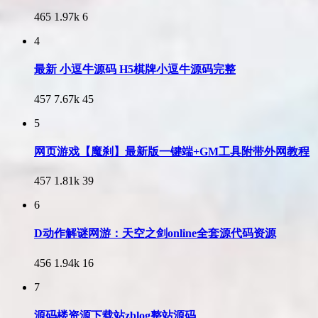
465
1.97k
6
4
最新 小逗牛源码 H5棋牌小逗牛源码完整
457
7.67k
45
5
网页游戏【魔刹】最新版一键端+GM工具附带外网教程
457
1.81k
39
6
D动作解谜网游：天空之剑online全套源代码资源
456
1.94k
16
7
源码楼资源下载站zblog整站源码