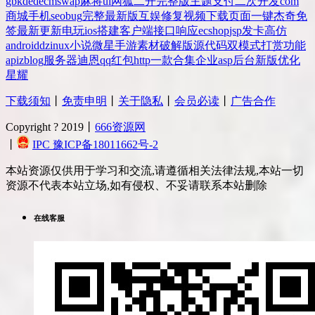
gbk
dedecms
wap
麻将
ui
网狐
二开
完整版
主题
支付
二次开发
com
商城
手机
seo
bug
完整
最新版
互娱
修复
视频
下载
页面
一键
杰奇
免
签
最新更新
电玩
ios
搭建
客户端
接口
响应
ecshop
jsp
发卡
高仿
android
dz
inux
小说
微星
手游
素材
破解版
源代码
双模式
打赏
功能
api
zblog
服务器
迪恩
qq
红包
http
一款
合集
企业
asp
后台
新版
优化
星耀
下载须知
丨
免责申明
丨
关于隐私
丨
会员必读
丨
广告合作
Copyright ? 2019丨
666资源网
丨
IPC 豫ICP备18011662号-2
本站资源仅供用于学习和交流,请遵循相关法律法规,本站一切
资源不代表本站立场,如有侵权、不妥请联系本站删除
在线客服