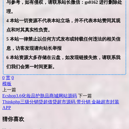
与参考，如有侵权，请联系站长微信：gs0162 进行删除处
理。
4
本站一切资源不代表本站立场，并不代表本站赞同其观
点和对其真实性负责。
5
本站一律禁止以任何方式发布或转载任何违法的相关信
息，访客发现请向站长举报
6
本站资源大多存储在云盘，如发现链接失效，请联系我
们我们会第一时间更新。
0
赏
0
模板
上一篇
Ecshop3.6化妆品护肤品商城网站源码
下一篇
Thinkphp三级分销贷超借贷超市源码 带分销 金融超市封装
APP
猜你喜欢