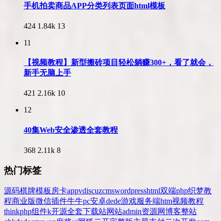
手机拍卖商品APP分类列表页面html模板
424
1.84k
13
11
【视频教程】新型搬砖项目轻松躺赚300+，看了就会，
新手无脑上手
421
2.16k
10
12
40集Web安全渗透全套教程
368
2.11k
8
热门标签
源码
棋牌
模板
房卡
app
v
discuz
cms
wordpress
html
双端
php
织梦
教
程
商业版
微信
插件
牛牛
pc
安卓
dede
游戏
服务端
htm
视频教程
thinkphp
组件
k
开源
全套
下载站
网站
admin
资源网
博客
整站