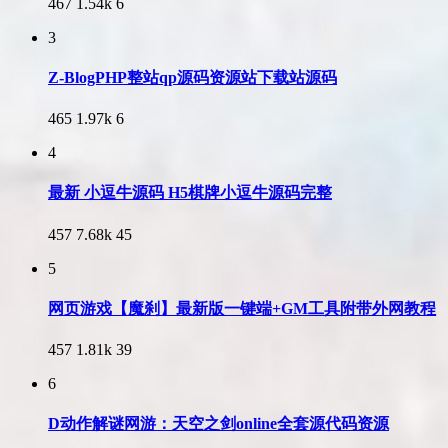
467
1.54k
6
3
Z-BlogPHP整站qp源码资源站下载站源码
465
1.97k
6
4
最新 小逗牛源码 H5棋牌小逗牛源码完整
457
7.68k
45
5
网页游戏【魔刹】最新版一键端+GM工具附带外网教程
457
1.81k
39
6
D动作解谜网游：天空之剑online全套源代码资源