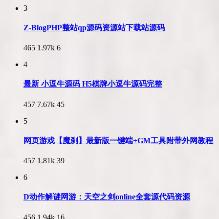
3
Z-BlogPHP整站qp源码资源站下载站源码
465
1.97k
6
4
最新 小逗牛源码 H5棋牌小逗牛源码完整
457
7.67k
45
5
网页游戏【魔刹】最新版一键端+GM工具附带外网教程
457
1.81k
39
6
D动作解谜网游：天空之剑online全套源代码资源
456
1.94k
16