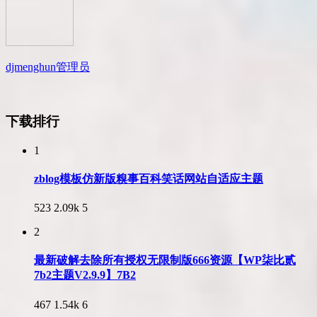
djmenghun
管理员
下载排行
1
zblog模板仿新版糗事百科笑话网站自适应主题
523
2.09k
5
2
最新破解去除所有授权无限制版666资源【WP柒比贰
7b2主题V2.9.9】7B2
467
1.54k
6