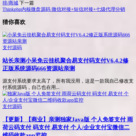
排/商城
下一篇
Thinkphp内核微盘源码 微信对接+短信对接+七级代理分销
猜你喜欢
支付源码
站长亲测
小呆免云挂机聚合易支付码支付V6.4.2修
正版系统源码666资源站亲测
源支付系统要求太高了，所有我没用，这是一款我自己修改支
付系统源码，自己也在用...
支付源码
【更新】【商业】亲测
独家Java版 个人免签支付 雨
荷云码支付 码支付 易支付 个人/企业支付宝微信二
维码收款app监控