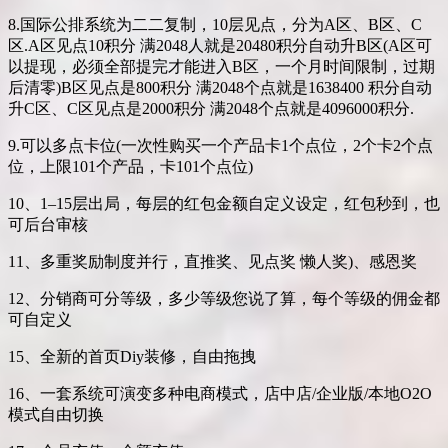
8.国际公排系统为二二复制，10层见点，分为A区、B区、C
区.A区见点10积分 满2048人就是20480积分自动升B区(A区可
以提现，必须全部提完才能进入B区，一个月时间限制，过期
后清零)B区见点是800积分 满2048个点就是1638400 积分自动
升C区、C区见点是2000积分 满2048个点就是4096000积分.
9.可以多点卡位(一次性购买一个产品卡1个点位，2个卡2个点
位，上限101个产品，卡101个点位)
10、1–15层出局，每层的红包金额自定义设定，红包秒到，也
可后台审核
11、多重奖励制度并行，直推奖、见点奖 懒人奖)、感恩奖
12、分销商可分等级，多少等级您说了算，每个等级的佣金都
可自定义
15、全新的首页Diy装修，自由拖拽
16、一套系统可演变多种电商模式，店中店/企业版/本地O2O
模式自由切换