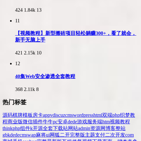
424
1.84k
13
11
【视频教程】新型搬砖项目轻松躺赚300+，看了就会，
新手无脑上手
421
2.15k
10
12
40集Web安全渗透全套教程
368
2.11k
8
热门标签
源码
棋牌
模板
房卡
app
v
discuz
cms
wordpress
html
双端
php
织梦
教
程
商业版
微信
插件
牛牛
pc
安卓
dede
游戏
服务端
htm
视频教程
thinkphp
组件
k
开源
全套
下载站
网站
admin
资源网
博客
整站
gbk
dedecms
wap
麻将
ui
网狐
二开
完整版
主题
支付
二次开发
com