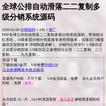
全球公排自动滑落二二复制多
级分销系统源码
2020-02-08
分销源码
1.19k
1
推广
PHP全球公排自动滑落二二复制多级分销系统源码，带加权分
红系统，16级多层分销分销直接拿来经营版本，去除后门修复
漏洞无加密版本 详细制度讲解 1、分销与公排并行 1-9级自定
义设置分销层级 2-9级自定义递增排位公排：二二复制、三三
复制………九九复制 ...
资源下载
下载价格
5
金币，VIP免费
升级VIP
点击检测网盘有效后购买
普通用户特权：不可下载 VIP会员权益：免费 永久会员用户
特权： 免费
（推荐）
会员低至 26 / 月，24小时资源更新，
加入会员
解锁更多精彩权
益！