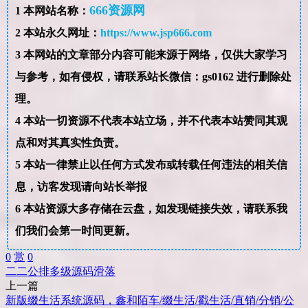
666资源网
1
本网站名称：
2
本站永久网址：
https://www.jsp666.com
3
本网站的文章部分内容可能来源于网络，仅供大家学习
与参考，如有侵权，请联系站长微信：gs0162 进行删除处
理。
4
本站一切资源不代表本站立场，并不代表本站赞同其观
点和对其真实性负责。
5
本站一律禁止以任何方式发布或转载任何违法的相关信
息，访客发现请向站长举报
6
本站资源大多存储在云盘，如发现链接失效，请联系我
们我们会第一时间更新。
0
赏
0
二二
公排
多级
源码
滑落
上一篇
新版缀生活系统源码，鑫和陌车/缀生活/戳生活/直销/分销/公