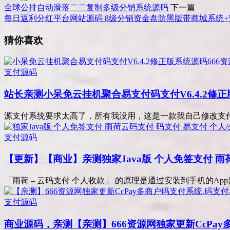
全球公排自动滑落二二复制多级分销系统源码
下一篇
每日返利分红平台网站源码 8级分销资金盘防黑版带商城系统
猜你喜欢
支付源码
站长亲测
小呆免云挂机聚合易支付码支付V6.4.2修正
源支付系统要求太高了，所有我没用，这是一款我自己修改支付系
支付源码
【更新】【商业】亲测
独家Java版 个人免签支付 
「雨荷 – 云码支付 个人收款」 的原理是通过安装到手机的App
支付源码
商业源码，亲测
【亲测】666资源网独家更新CcPa