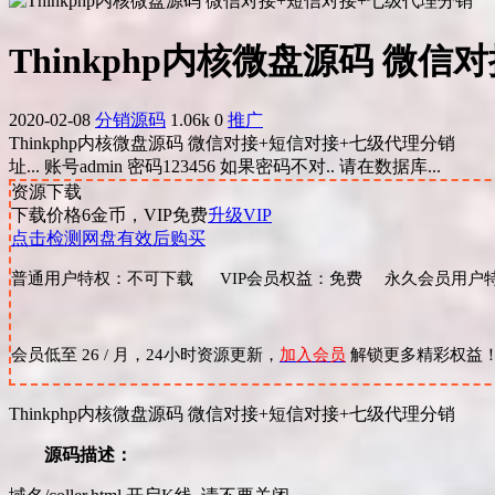
Thinkphp内核微盘源码 微
2020-02-08
分销源码
1.06k
0
推广
Thinkphp内核微盘源码 微信对接+短信对接+七级代理分销 源码描述：
址... 账号admin 密码123456 如果密码不对.. 请在数据库...
资源下载
下载价格
6
金币，VIP免费
升级VIP
点击检测网盘有效后购买
普通用户特权：不可下载 VIP会员权益：免费 永久会员用户特
会员低至 26 / 月，24小时资源更新，
加入会员
解锁更多精彩权益
Thinkphp内核微盘源码 微信对接+短信对接+七级代理分销
源码描述：