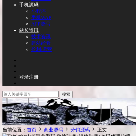
手机源码
小程序
手机WAP
APP源码
站长资讯
技术资讯
建站经验
盈利/运营
登录
注册
搜索
当前位置：
首页
商业源码
分销源码
正文