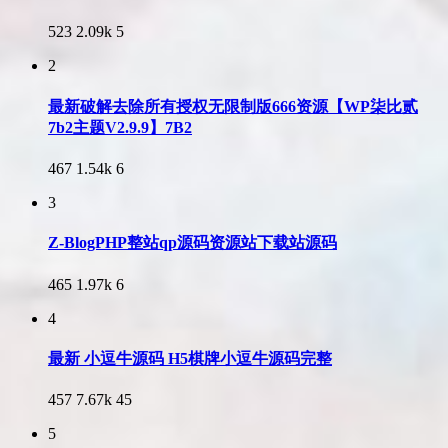
523
2.09k
5
2
最新破解去除所有授权无限制版666资源【WP柒比贰
7b2主题V2.9.9】7B2
467
1.54k
6
3
Z-BlogPHP整站qp源码资源站下载站源码
465
1.97k
6
4
最新 小逗牛源码 H5棋牌小逗牛源码完整
457
7.67k
45
5