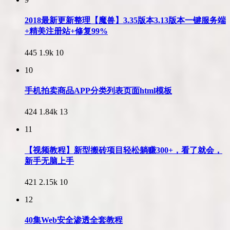
2018最新更新整理【魔兽】3.35版本3.13版本一键服务端
+精美注册站+修复99%
445
1.9k
10
10
手机拍卖商品APP分类列表页面html模板
424
1.84k
13
11
【视频教程】新型搬砖项目轻松躺赚300+，看了就会，
新手无脑上手
421
2.15k
10
12
40集Web安全渗透全套教程