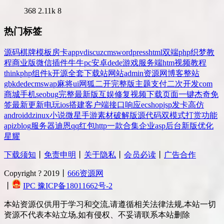
368
2.11k
8
热门标签
源码
棋牌
模板
房卡
app
v
discuz
cms
wordpress
html
双端
php
织梦
教
程
商业版
微信
插件
牛牛
pc
安卓
dede
游戏
服务端
htm
视频教程
thinkphp
组件
k
开源
全套
下载站
网站
admin
资源网
博客
整站
gbk
dedecms
wap
麻将
ui
网狐
二开
完整版
主题
支付
二次开发
com
商城
手机
seo
bug
完整
最新版
互娱
修复
视频
下载
页面
一键
杰奇
免
签
最新更新
电玩
ios
搭建
客户端
接口
响应
ecshop
jsp
发卡
高仿
android
dz
inux
小说
微星
手游
素材
破解版
源代码
双模式
打赏
功能
api
zblog
服务器
迪恩
qq
红包
http
一款
合集
企业
asp
后台
新版
优化
星耀
下载须知
丨
免责申明
丨
关于隐私
丨
会员必读
丨
广告合作
Copyright ? 2019丨
666资源网
丨
IPC 豫ICP备18011662号-2
本站资源仅供用于学习和交流,请遵循相关法律法规,本站一切
资源不代表本站立场,如有侵权、不妥请联系本站删除