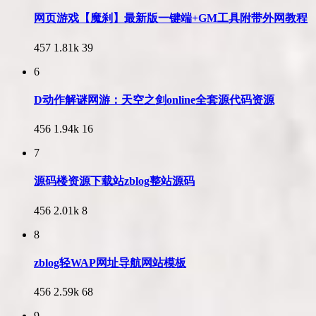
网页游戏【魔刹】最新版一键端+GM工具附带外网教程
457
1.81k
39
6
D动作解谜网游：天空之剑online全套源代码资源
456
1.94k
16
7
源码楼资源下载站zblog整站源码
456
2.01k
8
8
zblog轻WAP网址导航网站模板
456
2.59k
68
9