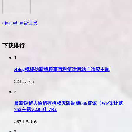
djmenghun
管理员
下载排行
1
zblog模板仿新版糗事百科笑话网站自适应主题
523
2.1k
5
2
最新破解去除所有授权无限制版666资源【WP柒比贰
7b2主题V2.9.9】7B2
467
1.54k
6
3