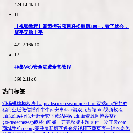
424
1.84k
13
11
【视频教程】新型搬砖项目轻松躺赚300+，看了就会，
新手无脑上手
421
2.16k
10
12
40集Web安全渗透全套教程
368
2.11k
8
热门标签
源码
棋牌
模板
房卡
app
v
discuz
cms
wordpress
html
双端
php
织梦
教
程
商业版
微信
插件
牛牛
pc
安卓
dede
游戏
服务端
htm
视频教程
thinkphp
组件
k
开源
全套
下载站
网站
admin
资源网
博客
整站
gbk
dedecms
wap
麻将
ui
网狐
二开
完整版
主题
支付
二次开发
com
商城
手机
seo
bug
完整
最新版
互娱
修复
视频
下载
页面
一键
杰奇
免