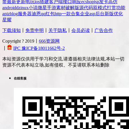
签
最新更新
电玩
ios
搭建
客户端
接口
响应
ecshop
jsp
发卡
高仿
android
dz
inux
小说
微星
手游
素材
破解版
源代码
双模式
打赏
功能
api
zblog
服务器
迪恩
qq
红包
http
一款
合集
企业
asp
后台
新版
优化
星耀
下载须知
丨
免责申明
丨
关于隐私
丨
会员必读
丨
广告合作
Copyright ? 2019丨
666资源网
丨
IPC 豫ICP备18011662号-2
本站资源仅供用于学习和交流,请遵循相关法律法规,本站一切
资源不代表本站立场,如有侵权、不妥请联系本站删除
在线客服