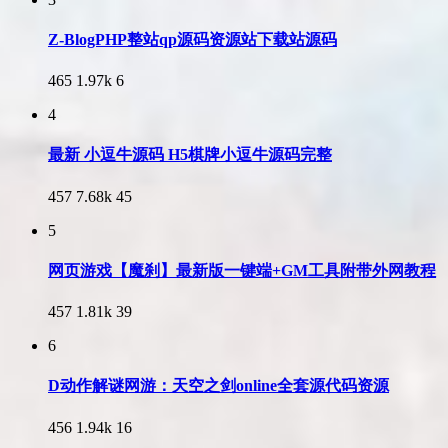
Z-BlogPHP整站qp源码资源站下载站源码
465
1.97k
6
4
最新 小逗牛源码 H5棋牌小逗牛源码完整
457
7.68k
45
5
网页游戏【魔刹】最新版一键端+GM工具附带外网教程
457
1.81k
39
6
D动作解谜网游：天空之剑online全套源代码资源
456
1.94k
16