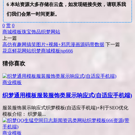
6
本站资源大多存储在云盘，如发现链接失效，请联系我
们我们会第一时间更新。
0
赏
0
商城
模板
珠宝饰品
织梦
网站
上一篇
高仿有趣网搞笑图片+视频+邪恶漫画源码带数据
下一篇
花店鲜花网站织梦商城模板jsp666
猜你喜欢
商业模板
织梦通用模板服装服饰类展示响应式(自适应手机端)
服装服饰展示响应式织梦模板(自适应手机端)+利于SEO优化
模板介绍： 织梦最...
商业模板