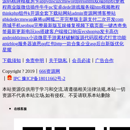
源码
棋牌
模板
房卡
app
v
discuz
cms
wordpress
html
双端
php
织梦
教
程
商业版
微信
插件
牛牛
pc
安卓
dede
游戏
服务端
htm
视频教程
thinkphp
组件
k
开源
全套
下载站
网站
admin
资源网
博客
整站
gbk
dedecms
wap
麻将
ui
网狐
二开
完整版
主题
支付
二次开发
com
商城
手机
seo
bug
完整
最新版
互娱
修复
视频
下载
页面
一键
杰奇
免
签
最新更新
电玩
ios
搭建
客户端
接口
响应
ecshop
jsp
发卡
高仿
android
dz
inux
小说
微星
手游
素材
破解版
源代码
双模式
打赏
功能
api
zblog
服务器
迪恩
qq
红包
http
一款
合集
企业
asp
后台
新版
优化
星耀
下载须知
丨
免责申明
丨
关于隐私
丨
会员必读
丨
广告合作
Copyright ? 2019丨
666资源网
丨
IPC 豫ICP备18011662号-2
本站资源仅供用于学习和交流,请遵循相关法律法规,本站一切
资源不代表本站立场,如有侵权、不妥请联系本站删除
在线客服