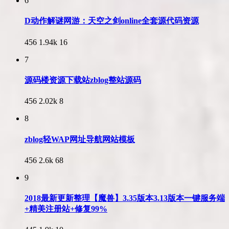
6
D动作解谜网游：天空之剑online全套源代码资源
456
1.94k
16
7
源码楼资源下载站zblog整站源码
456
2.02k
8
8
zblog轻WAP网址导航网站模板
456
2.6k
68
9
2018最新更新整理【魔兽】3.35版本3.13版本一键服务端
+精美注册站+修复99%