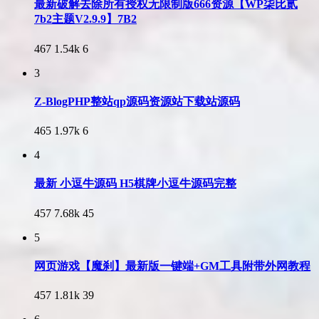
最新破解去除所有授权无限制版666资源【WP柒比贰
7b2主题V2.9.9】7B2
467
1.54k
6
3
Z-BlogPHP整站qp源码资源站下载站源码
465
1.97k
6
4
最新 小逗牛源码 H5棋牌小逗牛源码完整
457
7.68k
45
5
网页游戏【魔刹】最新版一键端+GM工具附带外网教程
457
1.81k
39