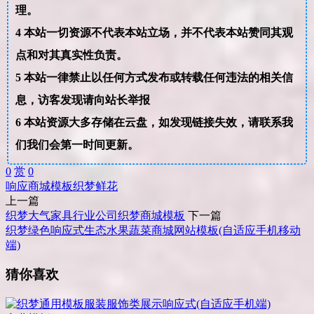
理。
4
本站一切资源不代表本站立场，并不代表本站赞同其观
点和对其真实性负责。
5
本站一律禁止以任何方式发布或转载任何违法的相关信
息，访客发现请向站长举报
6
本站资源大多存储在云盘，如发现链接失效，请联系我
们我们会第一时间更新。
0
赏
0
响应
商城
模板
织梦
鲜花
上一篇
织梦大气家具行业公司织梦商城模板
下一篇
织梦绿色响应式生态水果蔬菜商城网站模板(自适应手机移动
端)
猜你喜欢