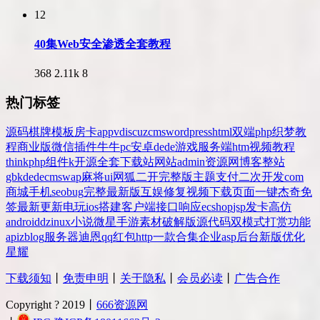
12
40集Web安全渗透全套教程
368
2.11k
8
热门标签
源码
棋牌
模板
房卡
app
v
discuz
cms
wordpress
html
双端
php
织梦
教
程
商业版
微信
插件
牛牛
pc
安卓
dede
游戏
服务端
htm
视频教程
thinkphp
组件
k
开源
全套
下载站
网站
admin
资源网
博客
整站
gbk
dedecms
wap
麻将
ui
网狐
二开
完整版
主题
支付
二次开发
com
商城
手机
seo
bug
完整
最新版
互娱
修复
视频
下载
页面
一键
杰奇
免
签
最新更新
电玩
ios
搭建
客户端
接口
响应
ecshop
jsp
发卡
高仿
android
dz
inux
小说
微星
手游
素材
破解版
源代码
双模式
打赏
功能
api
zblog
服务器
迪恩
qq
红包
http
一款
合集
企业
asp
后台
新版
优化
星耀
下载须知
丨
免责申明
丨
关于隐私
丨
会员必读
丨
广告合作
Copyright ? 2019丨
666资源网