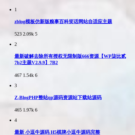
1
zblog模板仿新版糗事百科笑话网站自适应主题
523
2.09k
5
2
最新破解去除所有授权无限制版666资源【WP柒比贰
7b2主题V2.9.9】7B2
467
1.54k
6
3
Z-BlogPHP整站qp源码资源站下载站源码
465
1.97k
6
4
最新 小逗牛源码 H5棋牌小逗牛源码完整