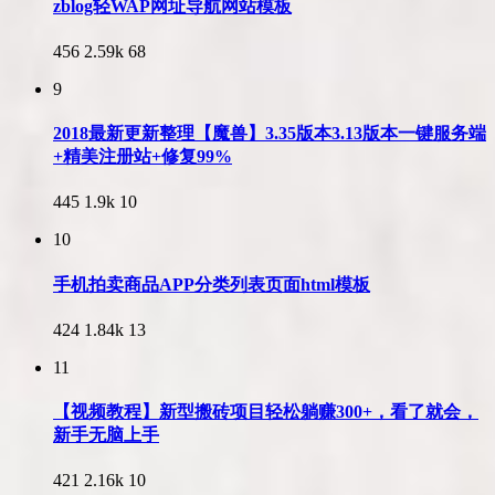
zblog轻WAP网址导航网站模板
456
2.59k
68
9
2018最新更新整理【魔兽】3.35版本3.13版本一键服务端
+精美注册站+修复99%
445
1.9k
10
10
手机拍卖商品APP分类列表页面html模板
424
1.84k
13
11
【视频教程】新型搬砖项目轻松躺赚300+，看了就会，
新手无脑上手
421
2.16k
10