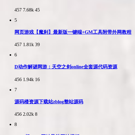
457
7.68k
45
5
网页游戏【魔刹】最新版一键端+GM工具附带外网教程
457
1.81k
39
6
D动作解谜网游：天空之剑online全套源代码资源
456
1.94k
16
7
源码楼资源下载站zblog整站源码
456
2.02k
8
8