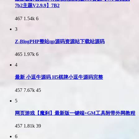
7b2主题V2.9.9】7B2
467
1.54k
6
3
Z-BlogPHP整站qp源码资源站下载站源码
465
1.97k
6
4
最新 小逗牛源码 H5棋牌小逗牛源码完整
457
7.67k
45
5
网页游戏【魔刹】最新版一键端+GM工具附带外网教程
457
1.81k
39
6