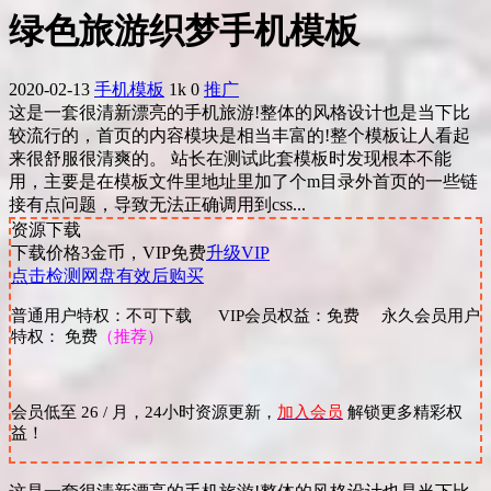
绿色旅游织梦手机模板
2020-02-13
手机模板
1k
0
推广
这是一套很清新漂亮的手机旅游!整体的风格设计也是当下比
较流行的，首页的内容模块是相当丰富的!整个模板让人看起
来很舒服很清爽的。 站长在测试此套模板时发现根本不能
用，主要是在模板文件里地址里加了个m目录外首页的一些链
接有点问题，导致无法正确调用到css...
资源下载
下载价格
3
金币，VIP免费
升级VIP
点击检测网盘有效后购买
普通用户特权：不可下载 VIP会员权益：免费 永久会员用户
特权： 免费
（推荐）
会员低至 26 / 月，24小时资源更新，
加入会员
解锁更多精彩权
益！