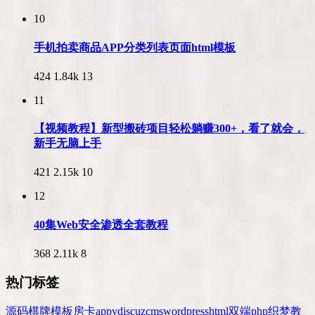
10
手机拍卖商品APP分类列表页面html模板
424
1.84k
13
11
【视频教程】新型搬砖项目轻松躺赚300+，看了就会，
新手无脑上手
421
2.15k
10
12
40集Web安全渗透全套教程
368
2.11k
8
热门标签
源码
棋牌
模板
房卡
app
v
discuz
cms
wordpress
html
双端
php
织梦
教