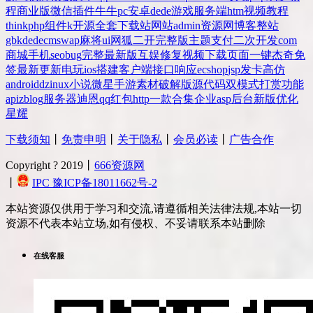
程
商业版
微信
插件
牛牛
pc
安卓
dede
游戏
服务端
htm
视频教程
thinkphp
组件
k
开源
全套
下载站
网站
admin
资源网
博客
整站
gbk
dedecms
wap
麻将
ui
网狐
二开
完整版
主题
支付
二次开发
com
商城
手机
seo
bug
完整
最新版
互娱
修复
视频
下载
页面
一键
杰奇
免
签
最新更新
电玩
ios
搭建
客户端
接口
响应
ecshop
jsp
发卡
高仿
android
dz
inux
小说
微星
手游
素材
破解版
源代码
双模式
打赏
功能
api
zblog
服务器
迪恩
qq
红包
http
一款
合集
企业
asp
后台
新版
优化
星耀
下载须知
丨
免责申明
丨
关于隐私
丨
会员必读
丨
广告合作
Copyright ? 2019丨
666资源网
丨
IPC 豫ICP备18011662号-2
本站资源仅供用于学习和交流,请遵循相关法律法规,本站一切
资源不代表本站立场,如有侵权、不妥请联系本站删除
在线客服