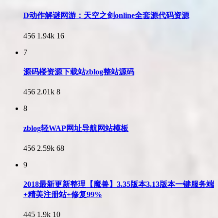
D动作解谜网游：天空之剑online全套源代码资源
456
1.94k
16
7
源码楼资源下载站zblog整站源码
456
2.01k
8
8
zblog轻WAP网址导航网站模板
456
2.59k
68
9
2018最新更新整理【魔兽】3.35版本3.13版本一键服务端
+精美注册站+修复99%
445
1.9k
10