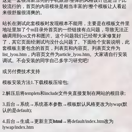
这是一套很清新漂亮的手机旅游!整体的风格设计也是当下比
较流行的，首页的内容模块是相当丰富的!整个模板让人看起
来很舒服很清爽的。
站长在测试此套模板时发现根本不能用，主要是在模板文件里
地址里加了个m目录外首页的一些链接有点问题，导致无法正
确调用到css文件和图片。这个问题我们已经帮大家修复好
了，其它页面经测试均没什么问题了。下面给个安装说明，此
套模板主要包含的首页，列表页和内容页。列表页文件为
list_lyou.htm，内容页文件为article_lyou.htm。大家请自行安装
调试。不会安装的同学自己多学习研究吧!
或另付费技术支持
模板安装方法1.下载模板压缩包;
2.解压后将templets和include文件夹直接复制在网站的根目录;
3.后台→系统→系统基本参数→模板默认风格更改为lywap(默
认的是default);
4.后台→生成→更新主页
html
→将default/index.htm改为
lywap/index.htm