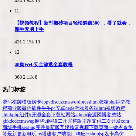
424
1.84k
13
11
【视频教程】新型搬砖项目轻松躺赚300+，看了就会，
新手无脑上手
421
2.15k
10
12
40集Web安全渗透全套教程
368
2.11k
8
热门标签
源码
棋牌
模板
房卡
app
v
discuz
cms
wordpress
html
双端
php
织梦
教
程
商业版
微信
插件
牛牛
pc
安卓
dede
游戏
服务端
htm
视频教程
thinkphp
组件
k
开源
全套
下载站
网站
admin
资源网
博客
整站
gbk
dedecms
wap
麻将
ui
网狐
二开
完整版
主题
支付
二次开发
com
商城
手机
seo
bug
完整
最新版
互娱
修复
视频
下载
页面
一键
杰奇
免
签
最新更新
电玩
ios
搭建
客户端
接口
响应
ecshop
jsp
发卡
高仿