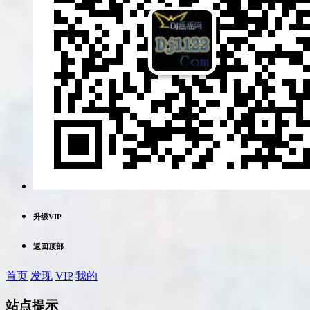
升级VIP
返回顶部
首页
发现
VIP
我的
站点提示