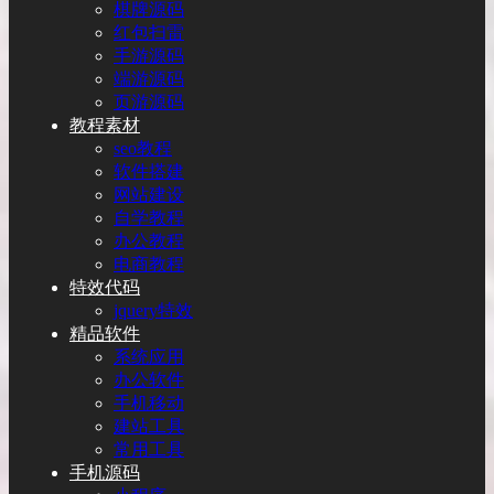
棋牌源码
红包扫雷
手游源码
端游源码
页游源码
教程素材
seo教程
软件搭建
网站建设
自学教程
办公教程
电商教程
特效代码
jquery特效
精品软件
系统应用
办公软件
手机移动
建站工具
常用工具
手机源码