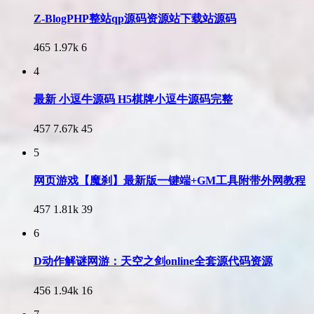
Z-BlogPHP整站qp源码资源站下载站源码
465
1.97k
6
4
最新 小逗牛源码 H5棋牌小逗牛源码完整
457
7.67k
45
5
网页游戏【魔刹】最新版一键端+GM工具附带外网教程
457
1.81k
39
6
D动作解谜网游：天空之剑online全套源代码资源
456
1.94k
16