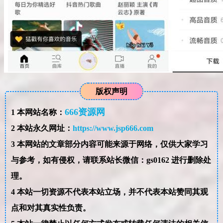
版权声明
666资源网
1
本网站名称：
2
本站永久网址：
https://www.jsp666.com
3
本网站的文章部分内容可能来源于网络，仅供大家学习
与参考，如有侵权，请联系站长微信：gs0162 进行删除处
理。
4
本站一切资源不代表本站立场，并不代表本站赞同其观
点和对其真实性负责。