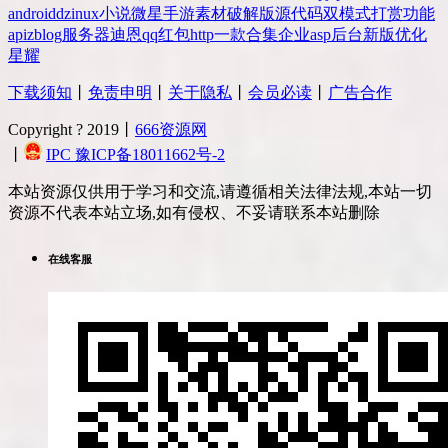
android
dz
inux
小说
微星
手游
素材
破解版
源代码
双模式
打赏
功能
api
zblog
服务器
迪恩
qq
红包
http
一款
合集
企业
asp
后台
新版
优化
星耀
下载须知
丨
免责申明
丨
关于隐私
丨
会员必读
丨
广告合作
Copyright ? 2019丨
666资源网
丨
IPC 豫ICP备18011662号-2
本站资源仅供用于学习和交流,请遵循相关法律法规,本站一切
资源不代表本站立场,如有侵权、不妥请联系本站删除
在线客服