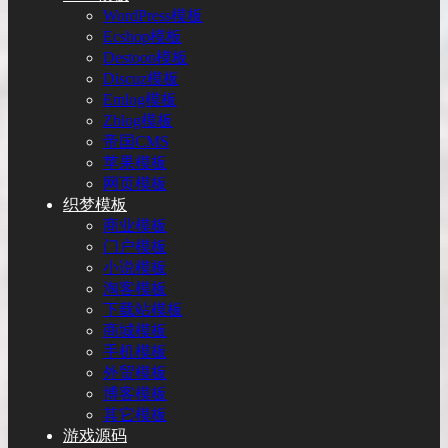
WordPress模板
Ecshop模板
Destoon模板
Discuz模板
Emlog模板
Zblog模板
帝国CMS
苹果模板
网页模板
织梦模板
商业模板
门户模板
小说模板
淘客模板
下载站模板
商城模板
手机模板
外贸模板
博客模板
其它模板
游戏源码