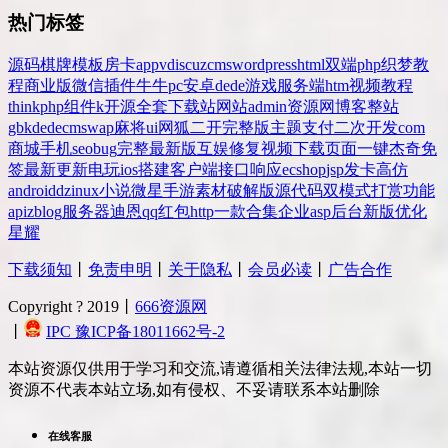
热门标签
源码
棋牌
模板
房卡
app
v
discuz
cms
wordpress
html
双端
php
织梦
教
程
商业版
微信
插件
牛牛
pc
安卓
dede
游戏
服务端
htm
视频教程
thinkphp
组件
k
开源
全套
下载站
网站
admin
资源网
博客
整站
gbk
dedecms
wap
麻将
ui
网狐
二开
完整版
主题
支付
二次开发
com
商城
手机
seo
bug
完整
最新版
互娱
修复
视频
下载
页面
一键
杰奇
免
签
最新更新
电玩
ios
搭建
客户端
接口
响应
ecshop
jsp
发卡
高仿
android
dz
inux
小说
微星
手游
素材
破解版
源代码
双模式
打赏
功能
api
zblog
服务器
迪恩
qq
红包
http
一款
合集
企业
asp
后台
新版
优化
星耀
下载须知
丨
免责申明
丨
关于隐私
丨
会员必读
丨
广告合作
Copyright ? 2019丨
666资源网
丨
IPC 豫ICP备18011662号-2
本站资源仅供用于学习和交流,请遵循相关法律法规,本站一切
资源不代表本站立场,如有侵权、不妥请联系本站删除
在线客服