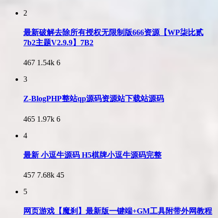
2
最新破解去除所有授权无限制版666资源【WP柒比贰
7b2主题V2.9.9】7B2
467
1.54k
6
3
Z-BlogPHP整站qp源码资源站下载站源码
465
1.97k
6
4
最新 小逗牛源码 H5棋牌小逗牛源码完整
457
7.68k
45
5
网页游戏【魔刹】最新版一键端+GM工具附带外网教程