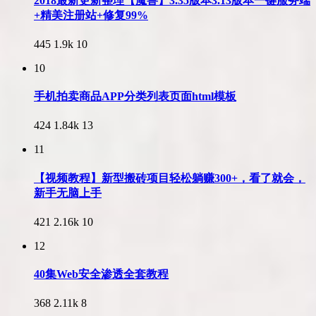
2018最新更新整理【魔兽】3.35版本3.13版本一键服务端
+精美注册站+修复99%
445
1.9k
10
10
手机拍卖商品APP分类列表页面html模板
424
1.84k
13
11
【视频教程】新型搬砖项目轻松躺赚300+，看了就会，
新手无脑上手
421
2.16k
10
12
40集Web安全渗透全套教程
368
2.11k
8