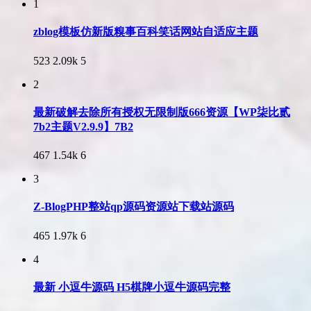
1
zblog模板仿新版糗事百科笑话网站自适应主题
523
2.09k
5
2
最新破解去除所有授权无限制版666资源【WP柒比贰
7b2主题V2.9.9】7B2
467
1.54k
6
3
Z-BlogPHP整站qp源码资源站下载站源码
465
1.97k
6
4
最新 小逗牛源码 H5棋牌小逗牛源码完整