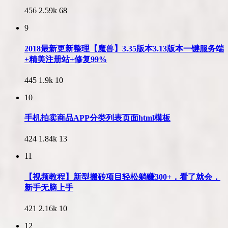
456
2.59k
68
9
2018最新更新整理【魔兽】3.35版本3.13版本一键服务端
+精美注册站+修复99%
445
1.9k
10
10
手机拍卖商品APP分类列表页面html模板
424
1.84k
13
11
【视频教程】新型搬砖项目轻松躺赚300+，看了就会，
新手无脑上手
421
2.16k
10
12