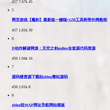
457
7.67k
45
5
网页游戏【魔刹】最新版一键端+GM工具附带外网教程
457
1.81k
39
6
D动作解谜网游：天空之剑online全套源代码资源
456
1.94k
16
7
源码楼资源下载站zblog整站源码
456
2.01k
8
8
zblog轻WAP网址导航网站模板