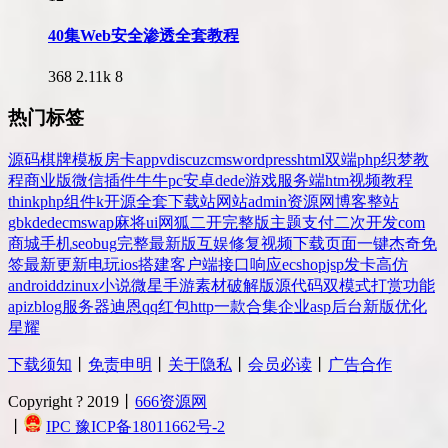
40集Web安全渗透全套教程
368
2.11k
8
热门标签
源码
棋牌
模板
房卡
app
v
discuz
cms
wordpress
html
双端
php
织梦
教
程
商业版
微信
插件
牛牛
pc
安卓
dede
游戏
服务端
htm
视频教程
thinkphp
组件
k
开源
全套
下载站
网站
admin
资源网
博客
整站
gbk
dedecms
wap
麻将
ui
网狐
二开
完整版
主题
支付
二次开发
com
商城
手机
seo
bug
完整
最新版
互娱
修复
视频
下载
页面
一键
杰奇
免
签
最新更新
电玩
ios
搭建
客户端
接口
响应
ecshop
jsp
发卡
高仿
android
dz
inux
小说
微星
手游
素材
破解版
源代码
双模式
打赏
功能
api
zblog
服务器
迪恩
qq
红包
http
一款
合集
企业
asp
后台
新版
优化
星耀
下载须知
丨
免责申明
丨
关于隐私
丨
会员必读
丨
广告合作
Copyright ? 2019丨
666资源网
丨
IPC 豫ICP备18011662号-2