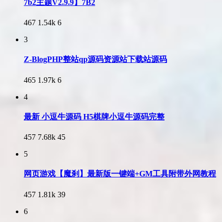
7b2主题V2.9.9】7B2
467
1.54k
6
3
Z-BlogPHP整站qp源码资源站下载站源码
465
1.97k
6
4
最新 小逗牛源码 H5棋牌小逗牛源码完整
457
7.68k
45
5
网页游戏【魔刹】最新版一键端+GM工具附带外网教程
457
1.81k
39
6