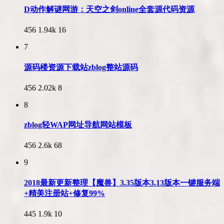
D动作解谜网游：天空之剑online全套源代码资源
456
1.94k
16
7
源码楼资源下载站zblog整站源码
456
2.02k
8
8
zblog轻WAP网址导航网站模板
456
2.6k
68
9
2018最新更新整理【魔兽】3.35版本3.13版本一键服务端
+精美注册站+修复99%
445
1.9k
10