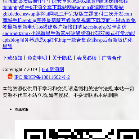
程
商业版
微信
插件
牛牛
pc
安卓
dede
游戏
服务端
htm
视频教程
thinkphp
组件
k
开源
全套
下载站
网站
admin
资源网
博客
整站
gbk
dedecms
wap
麻将
ui
网狐
二开
完整版
主题
支付
二次开发
com
商城
手机
seo
bug
完整
最新版
互娱
修复
视频
下载
页面
一键
杰奇
免
签
最新更新
电玩
ios
搭建
客户端
接口
响应
ecshop
jsp
发卡
高仿
android
dz
inux
小说
微星
手游
素材
破解版
源代码
双模式
打赏
功能
api
zblog
服务器
迪恩
qq
红包
http
一款
合集
企业
asp
后台
新版
优化
星耀
下载须知
丨
免责申明
丨
关于隐私
丨
会员必读
丨
广告合作
Copyright ? 2019丨
666资源网
丨
IPC 豫ICP备18011662号-2
本站资源仅供用于学习和交流,请遵循相关法律法规,本站一切
资源不代表本站立场,如有侵权、不妥请联系本站删除
在线客服