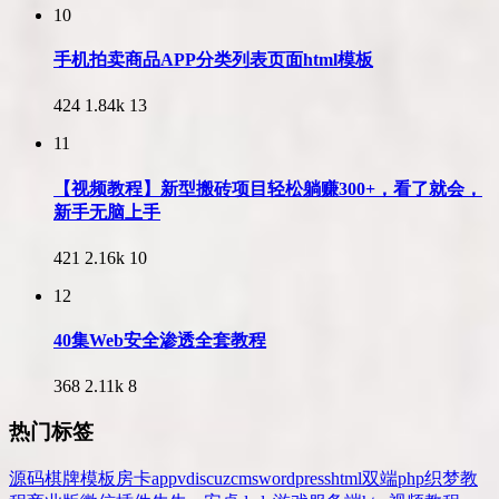
10
手机拍卖商品APP分类列表页面html模板
424
1.84k
13
11
【视频教程】新型搬砖项目轻松躺赚300+，看了就会，
新手无脑上手
421
2.16k
10
12
40集Web安全渗透全套教程
368
2.11k
8
热门标签
源码
棋牌
模板
房卡
app
v
discuz
cms
wordpress
html
双端
php
织梦
教