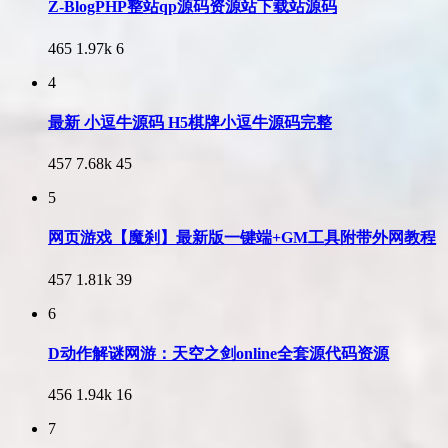
Z-BlogPHP整站qp源码资源站下载站源码
465
1.97k
6
4
最新 小逗牛源码 H5棋牌小逗牛源码完整
457
7.68k
45
5
网页游戏【魔刹】最新版一键端+GM工具附带外网教程
457
1.81k
39
6
D动作解谜网游：天空之剑online全套源代码资源
456
1.94k
16
7