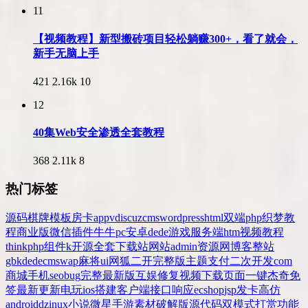
11
【视频教程】新型搬砖项目轻松躺赚300+，看了就会，
新手无脑上手
421
2.16k
10
12
40集Web安全渗透全套教程
368
2.11k
8
热门标签
源码
棋牌
模板
房卡
app
v
discuz
cms
wordpress
html
双端
php
织梦
教
程
商业版
微信
插件
牛牛
pc
安卓
dede
游戏
服务端
htm
视频教程
thinkphp
组件
k
开源
全套
下载站
网站
admin
资源网
博客
整站
gbk
dedecms
wap
麻将
ui
网狐
二开
完整版
主题
支付
二次开发
com
商城
手机
seo
bug
完整
最新版
互娱
修复
视频
下载
页面
一键
杰奇
免
签
最新更新
电玩
ios
搭建
客户端
接口
响应
ecshop
jsp
发卡
高仿
android
dz
inux
小说
微星
手游
素材
破解版
源代码
双模式
打赏
功能