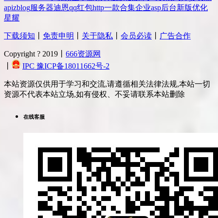
api
zblog
服务器
迪恩
qq
红包
http
一款
合集
企业
asp
后台
新版
优化
星耀
下载须知
丨
免责申明
丨
关于隐私
丨
会员必读
丨
广告合作
Copyright ? 2019丨
666资源网
丨
IPC 豫ICP备18011662号-2
本站资源仅供用于学习和交流,请遵循相关法律法规,本站一切
资源不代表本站立场,如有侵权、不妥请联系本站删除
在线客服