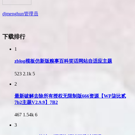
djmenghun
管理员
下载排行
1
zblog模板仿新版糗事百科笑话网站自适应主题
523
2.1k
5
2
最新破解去除所有授权无限制版666资源【WP柒比贰
7b2主题V2.9.9】7B2
467
1.54k
6
3