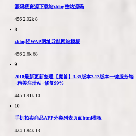
源码楼资源下载站zblog整站源码
456
2.02k
8
8
zblog轻WAP网址导航网站模板
456
2.6k
68
9
2018最新更新整理【魔兽】3.35版本3.13版本一键服务端
+精美注册站+修复99%
445
1.91k
10
10
手机拍卖商品APP分类列表页面html模板
424
1.84k
13