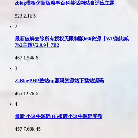
zblog模板仿新版糗事百科笑话网站自适应主题
523
2.1k
5
2
最新破解去除所有授权无限制版666资源【WP柒比贰
7b2主题V2.9.9】7B2
467
1.54k
6
3
Z-BlogPHP整站qp源码资源站下载站源码
465
1.97k
6
4
最新 小逗牛源码 H5棋牌小逗牛源码完整
457
7.68k
45