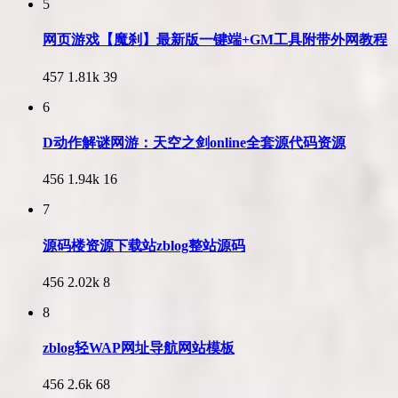
5
网页游戏【魔刹】最新版一键端+GM工具附带外网教程
457
1.81k
39
6
D动作解谜网游：天空之剑online全套源代码资源
456
1.94k
16
7
源码楼资源下载站zblog整站源码
456
2.02k
8
8
zblog轻WAP网址导航网站模板
456
2.6k
68