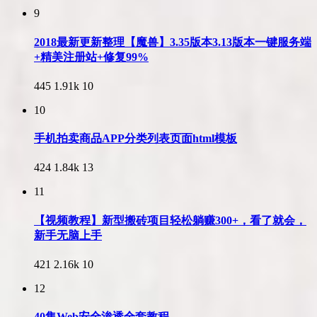
9
2018最新更新整理【魔兽】3.35版本3.13版本一键服务端
+精美注册站+修复99%
445
1.91k
10
10
手机拍卖商品APP分类列表页面html模板
424
1.84k
13
11
【视频教程】新型搬砖项目轻松躺赚300+，看了就会，
新手无脑上手
421
2.16k
10
12
40集Web安全渗透全套教程