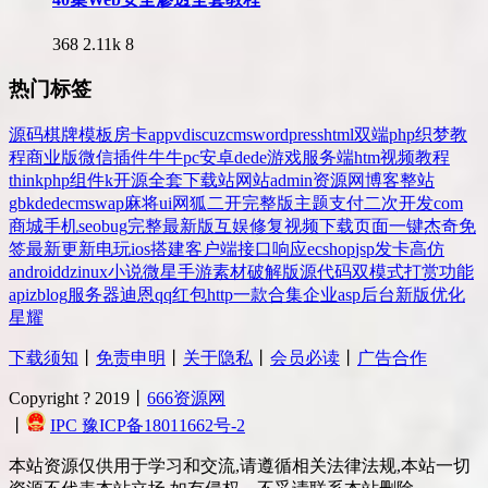
368
2.11k
8
热门标签
源码
棋牌
模板
房卡
app
v
discuz
cms
wordpress
html
双端
php
织梦
教
程
商业版
微信
插件
牛牛
pc
安卓
dede
游戏
服务端
htm
视频教程
thinkphp
组件
k
开源
全套
下载站
网站
admin
资源网
博客
整站
gbk
dedecms
wap
麻将
ui
网狐
二开
完整版
主题
支付
二次开发
com
商城
手机
seo
bug
完整
最新版
互娱
修复
视频
下载
页面
一键
杰奇
免
签
最新更新
电玩
ios
搭建
客户端
接口
响应
ecshop
jsp
发卡
高仿
android
dz
inux
小说
微星
手游
素材
破解版
源代码
双模式
打赏
功能
api
zblog
服务器
迪恩
qq
红包
http
一款
合集
企业
asp
后台
新版
优化
星耀
下载须知
丨
免责申明
丨
关于隐私
丨
会员必读
丨
广告合作
Copyright ? 2019丨
666资源网
丨
IPC 豫ICP备18011662号-2
本站资源仅供用于学习和交流,请遵循相关法律法规,本站一切