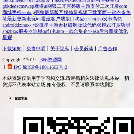
gbk
dedecms
wap
麻将
ui
网狐
二开
完整版
主题
支付
二次开发
com
商城
手机
seo
bug
完整
最新版
互娱
修复
视频
下载
页面
一键
杰奇
免
签
最新更新
电玩
ios
搭建
客户端
接口
响应
ecshop
jsp
发卡
高仿
android
dz
inux
小说
微星
手游
素材
破解版
源代码
双模式
打赏
功能
api
zblog
服务器
迪恩
qq
红包
http
一款
合集
企业
asp
后台
新版
优化
星耀
下载须知
丨
免责申明
丨
关于隐私
丨
会员必读
丨
广告合作
Copyright ? 2019丨
666资源网
丨
IPC 豫ICP备18011662号-2
本站资源仅供用于学习和交流,请遵循相关法律法规,本站一切
资源不代表本站立场,如有侵权、不妥请联系本站删除
在线客服