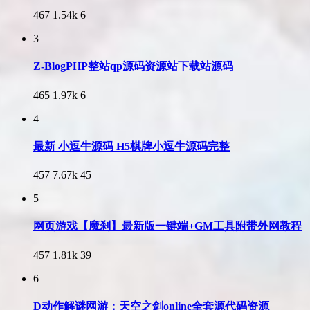
467
1.54k
6
3
Z-BlogPHP整站qp源码资源站下载站源码
465
1.97k
6
4
最新 小逗牛源码 H5棋牌小逗牛源码完整
457
7.67k
45
5
网页游戏【魔刹】最新版一键端+GM工具附带外网教程
457
1.81k
39
6
D动作解谜网游：天空之剑online全套源代码资源