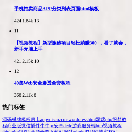
手机拍卖商品APP分类列表页面html模板
424
1.84k
13
11
【视频教程】新型搬砖项目轻松躺赚300+，看了就会，
新手无脑上手
421
2.15k
10
12
40集Web安全渗透全套教程
368
2.11k
8
热门标签
源码
棋牌
模板
房卡
app
v
discuz
cms
wordpress
html
双端
php
织梦
教
程
商业版
微信
插件
牛牛
pc
安卓
dede
游戏
服务端
htm
视频教程
thinkphp
组件
k
开源
全套
下载站
网站
admin
资源网
博客
整站