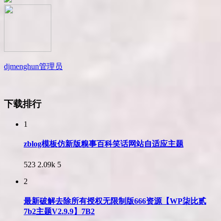
djmenghun
管理员
下载排行
1
zblog模板仿新版糗事百科笑话网站自适应主题
523
2.09k
5
2
最新破解去除所有授权无限制版666资源【WP柒比贰
7b2主题V2.9.9】7B2