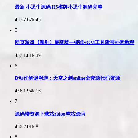
最新 小逗牛源码 H5棋牌小逗牛源码完整
457
7.67k
45
5
网页游戏【魔刹】最新版一键端+GM工具附带外网教程
457
1.81k
39
6
D动作解谜网游：天空之剑online全套源代码资源
456
1.94k
16
7
源码楼资源下载站zblog整站源码
456
2.01k
8
8