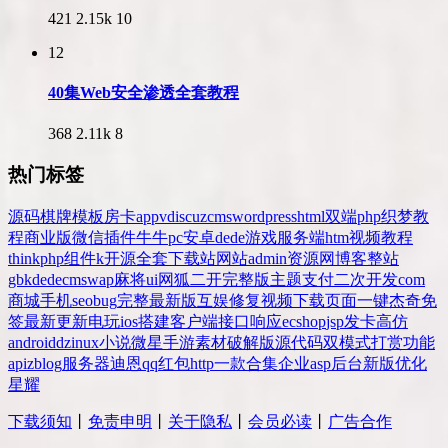
421
2.15k
10
12
40集Web安全渗透全套教程
368
2.11k
8
热门标签
源码
棋牌
模板
房卡
app
v
discuz
cms
wordpress
html
双端
php
织梦
教
程
商业版
微信
插件
牛牛
pc
安卓
dede
游戏
服务端
htm
视频教程
thinkphp
组件
k
开源
全套
下载站
网站
admin
资源网
博客
整站
gbk
dedecms
wap
麻将
ui
网狐
二开
完整版
主题
支付
二次开发
com
商城
手机
seo
bug
完整
最新版
互娱
修复
视频
下载
页面
一键
杰奇
免
签
最新更新
电玩
ios
搭建
客户端
接口
响应
ecshop
jsp
发卡
高仿
android
dz
inux
小说
微星
手游
素材
破解版
源代码
双模式
打赏
功能
api
zblog
服务器
迪恩
qq
红包
http
一款
合集
企业
asp
后台
新版
优化
星耀
下载须知
丨
免责申明
丨
关于隐私
丨
会员必读
丨
广告合作