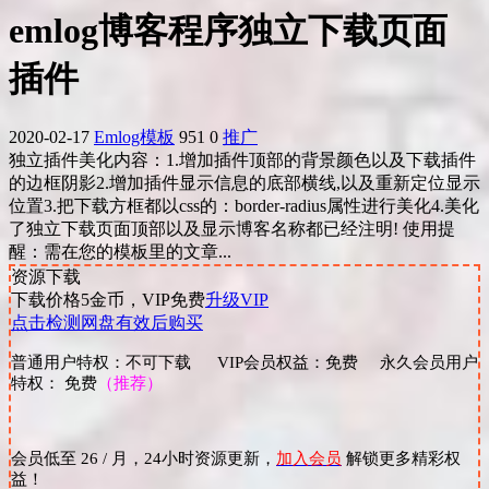
emlog博客程序独立下载页面
插件
2020-02-17
Emlog模板
951
0
推广
独立插件美化内容：1.增加插件顶部的背景颜色以及下载插件
的边框阴影2.增加插件显示信息的底部横线,以及重新定位显示
位置3.把下载方框都以css的：border-radius属性进行美化4.美化
了独立下载页面顶部以及显示博客名称都已经注明! 使用提
醒：需在您的模板里的文章...
资源下载
下载价格
5
金币，VIP免费
升级VIP
点击检测网盘有效后购买
普通用户特权：不可下载 VIP会员权益：免费 永久会员用户
特权： 免费
（推荐）
会员低至 26 / 月，24小时资源更新，
加入会员
解锁更多精彩权
益！