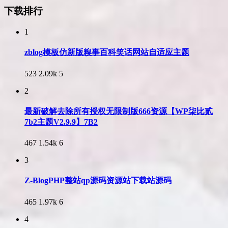
下载排行
1
zblog模板仿新版糗事百科笑话网站自适应主题
523
2.09k
5
2
最新破解去除所有授权无限制版666资源【WP柒比贰
7b2主题V2.9.9】7B2
467
1.54k
6
3
Z-BlogPHP整站qp源码资源站下载站源码
465
1.97k
6
4