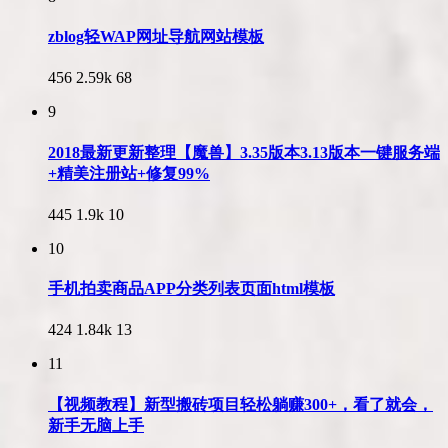
zblog轻WAP网址导航网站模板
456
2.59k
68
9
2018最新更新整理【魔兽】3.35版本3.13版本一键服务端
+精美注册站+修复99%
445
1.9k
10
10
手机拍卖商品APP分类列表页面html模板
424
1.84k
13
11
【视频教程】新型搬砖项目轻松躺赚300+，看了就会，
新手无脑上手