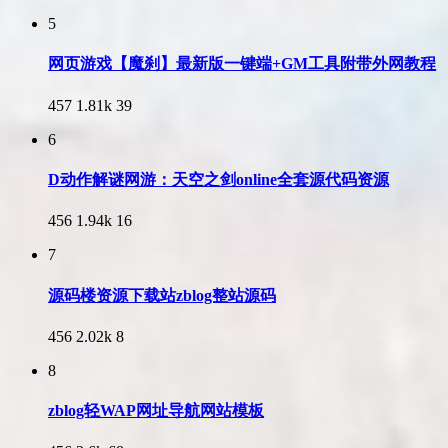
5
网页游戏【魔刹】最新版一键端+GM工具附带外网教程
457
1.81k
39
6
D动作解谜网游：天空之剑online全套源代码资源
456
1.94k
16
7
源码楼资源下载站zblog整站源码
456
2.02k
8
8
zblog轻WAP网址导航网站模板