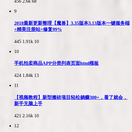
456
2.6k
68
9
2018最新更新整理【魔兽】3.35版本3.13版本一键服务端
+精美注册站+修复99%
445
1.91k
10
10
手机拍卖商品APP分类列表页面html模板
424
1.84k
13
11
【视频教程】新型搬砖项目轻松躺赚300+，看了就会，
新手无脑上手
421
2.16k
10
12