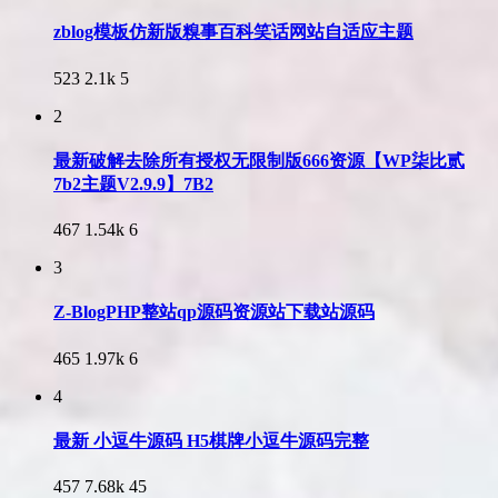
zblog模板仿新版糗事百科笑话网站自适应主题
523
2.1k
5
2
最新破解去除所有授权无限制版666资源【WP柒比贰
7b2主题V2.9.9】7B2
467
1.54k
6
3
Z-BlogPHP整站qp源码资源站下载站源码
465
1.97k
6
4
最新 小逗牛源码 H5棋牌小逗牛源码完整
457
7.68k
45