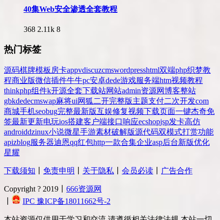
40集Web安全渗透全套教程
368
2.11k
8
热门标签
源码
棋牌
模板
房卡
app
v
discuz
cms
wordpress
html
双端
php
织梦
教
程
商业版
微信
插件
牛牛
pc
安卓
dede
游戏
服务端
htm
视频教程
thinkphp
组件
k
开源
全套
下载站
网站
admin
资源网
博客
整站
gbk
dedecms
wap
麻将
ui
网狐
二开
完整版
主题
支付
二次开发
com
商城
手机
seo
bug
完整
最新版
互娱
修复
视频
下载
页面
一键
杰奇
免
签
最新更新
电玩
ios
搭建
客户端
接口
响应
ecshop
jsp
发卡
高仿
android
dz
inux
小说
微星
手游
素材
破解版
源代码
双模式
打赏
功能
api
zblog
服务器
迪恩
qq
红包
http
一款
合集
企业
asp
后台
新版
优化
星耀
下载须知
丨
免责申明
丨
关于隐私
丨
会员必读
丨
广告合作
Copyright ? 2019丨
666资源网
丨
IPC 豫ICP备18011662号-2
本站资源仅供用于学习和交流,请遵循相关法律法规,本站一切