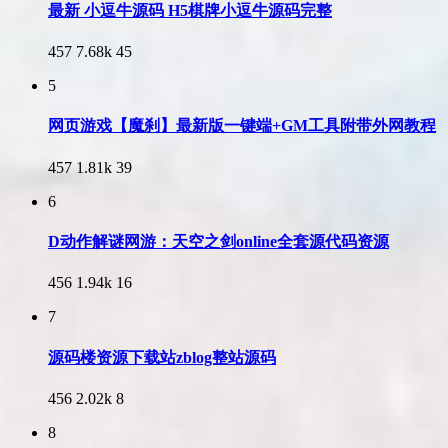
最新 小逗牛源码 H5棋牌小逗牛源码完整
457
7.68k
45
5
网页游戏【魔刹】最新版一键端+GM工具附带外网教程
457
1.81k
39
6
D动作解谜网游：天空之剑online全套源代码资源
456
1.94k
16
7
源码楼资源下载站zblog整站源码
456
2.02k
8
8