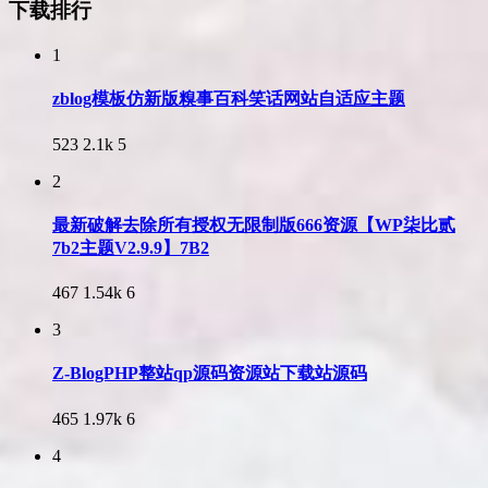
下载排行
1
zblog模板仿新版糗事百科笑话网站自适应主题
523
2.1k
5
2
最新破解去除所有授权无限制版666资源【WP柒比贰
7b2主题V2.9.9】7B2
467
1.54k
6
3
Z-BlogPHP整站qp源码资源站下载站源码
465
1.97k
6
4