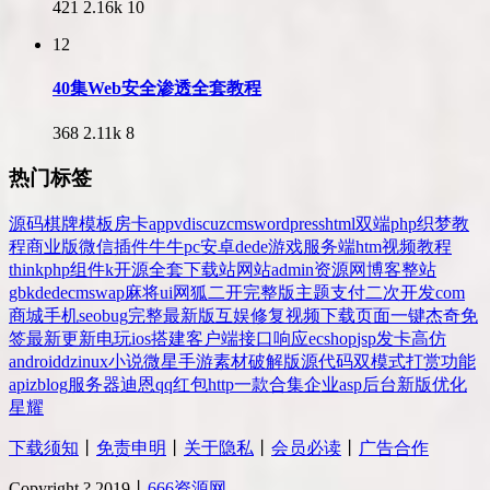
421
2.16k
10
12
40集Web安全渗透全套教程
368
2.11k
8
热门标签
源码
棋牌
模板
房卡
app
v
discuz
cms
wordpress
html
双端
php
织梦
教
程
商业版
微信
插件
牛牛
pc
安卓
dede
游戏
服务端
htm
视频教程
thinkphp
组件
k
开源
全套
下载站
网站
admin
资源网
博客
整站
gbk
dedecms
wap
麻将
ui
网狐
二开
完整版
主题
支付
二次开发
com
商城
手机
seo
bug
完整
最新版
互娱
修复
视频
下载
页面
一键
杰奇
免
签
最新更新
电玩
ios
搭建
客户端
接口
响应
ecshop
jsp
发卡
高仿
android
dz
inux
小说
微星
手游
素材
破解版
源代码
双模式
打赏
功能
api
zblog
服务器
迪恩
qq
红包
http
一款
合集
企业
asp
后台
新版
优化
星耀
下载须知
丨
免责申明
丨
关于隐私
丨
会员必读
丨
广告合作
Copyright ? 2019丨
666资源网