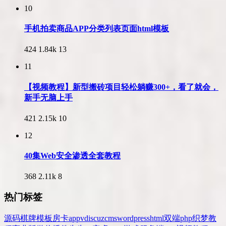
10
手机拍卖商品APP分类列表页面html模板
424
1.84k
13
11
【视频教程】新型搬砖项目轻松躺赚300+，看了就会，
新手无脑上手
421
2.15k
10
12
40集Web安全渗透全套教程
368
2.11k
8
热门标签
源码
棋牌
模板
房卡
app
v
discuz
cms
wordpress
html
双端
php
织梦
教