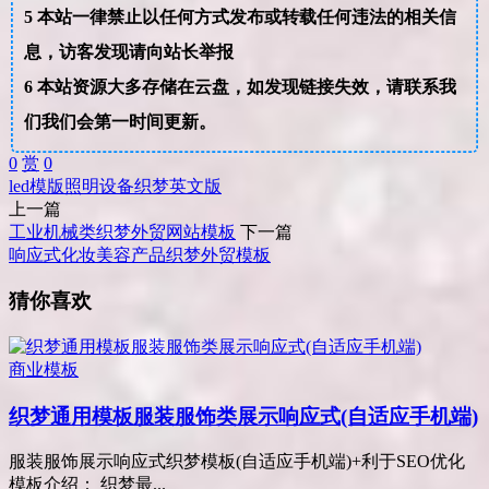
5
本站一律禁止以任何方式发布或转载任何违法的相关信
息，访客发现请向站长举报
6
本站资源大多存储在云盘，如发现链接失效，请联系我
们我们会第一时间更新。
0
赏
0
led
模版
照明设备
织梦
英文版
上一篇
工业机械类织梦外贸网站模板
下一篇
响应式化妆美容产品织梦外贸模板
猜你喜欢
商业模板
织梦通用模板服装服饰类展示响应式(自适应手机端)
服装服饰展示响应式织梦模板(自适应手机端)+利于SEO优化
模板介绍： 织梦最...