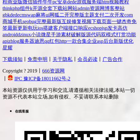
程
商业版
微信
插件
牛牛
pc
安卓
dede
游戏
服务端
htm
视频教程
thinkphp
组件
k
开源
全套
下载站
网站
admin
资源网
博客
整站
gbk
dedecms
wap
麻将
ui
网狐
二开
完整版
主题
支付
二次开发
com
商城
手机
seo
bug
完整
最新版
互娱
修复
视频
下载
页面
一键
杰奇
免
签
最新更新
电玩
ios
搭建
客户端
接口
响应
ecshop
jsp
发卡
高仿
android
dz
inux
小说
微星
手游
素材
破解版
源代码
双模式
打赏
功能
api
zblog
服务器
迪恩
qq
红包
http
一款
合集
企业
asp
后台
新版
优化
星耀
下载须知
丨
免责申明
丨
关于隐私
丨
会员必读
丨
广告合作
Copyright ? 2019丨
666资源网
丨
IPC 豫ICP备18011662号-2
本站资源仅供用于学习和交流,请遵循相关法律法规,本站一切
资源不代表本站立场,如有侵权、不妥请联系本站删除
在线客服