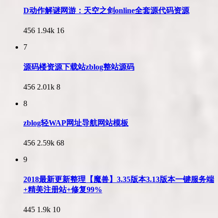
D动作解谜网游：天空之剑online全套源代码资源
456
1.94k
16
7
源码楼资源下载站zblog整站源码
456
2.01k
8
8
zblog轻WAP网址导航网站模板
456
2.59k
68
9
2018最新更新整理【魔兽】3.35版本3.13版本一键服务端
+精美注册站+修复99%
445
1.9k
10