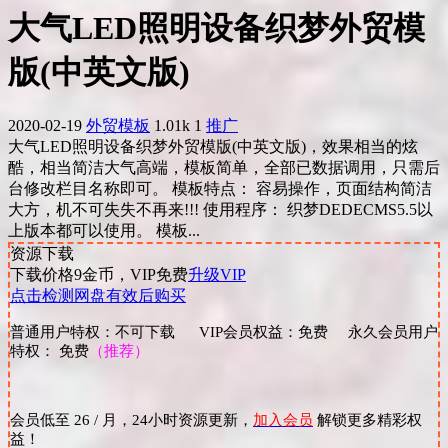
大气LED照明设备织梦外贸模
版(中英文版)
2020-02-19
外贸模板
1.01k
1
推广
大气LED照明设备织梦外贸模版(中英文版)，效果相当的炫
酷，相当简洁大气高端，模板简单，全部已数据调用，只需后
台修改栏目名称即可。 模板特点： 容易操作，页面结构简洁
大方，机不可失失不再来!!! 使用程序： 织梦DEDECMS5.5以
上版本都可以使用。 模板...
资源下载
下载价格
9
金币，VIP免费
升级VIP
点击检测网盘有效后购买
普通用户特权：不可下载 VIP会员权益：免费 永久会员用户
特权： 免费
（推荐）
会员低至 26 / 月，24小时资源更新，
加入会员
解锁更多精彩权
益！