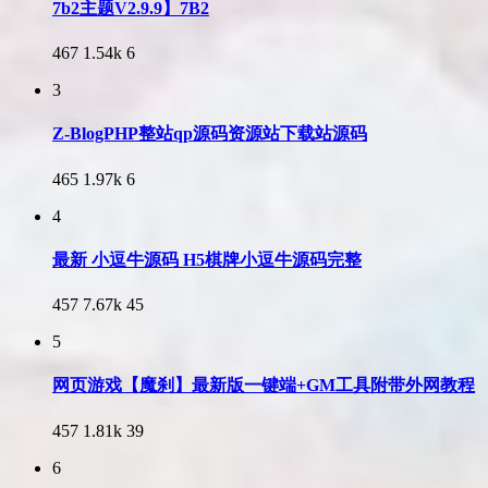
7b2主题V2.9.9】7B2
467
1.54k
6
3
Z-BlogPHP整站qp源码资源站下载站源码
465
1.97k
6
4
最新 小逗牛源码 H5棋牌小逗牛源码完整
457
7.67k
45
5
网页游戏【魔刹】最新版一键端+GM工具附带外网教程
457
1.81k
39
6