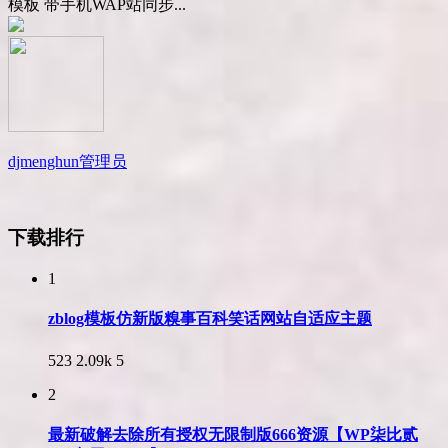
模板 带手机WAP站同步...
djmenghun
管理员
下载排行
1
zblog模板仿新版糗事百科笑话网站自适应主题
523
2.09k
5
2
最新破解去除所有授权无限制版666资源【WP柒比贰