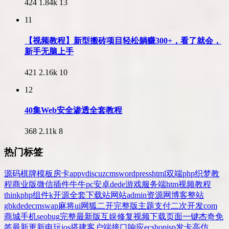
424
1.84k
13
11
【视频教程】新型搬砖项目轻松躺赚300+，看了就会，
新手无脑上手
421
2.16k
10
12
40集Web安全渗透全套教程
368
2.11k
8
热门标签
源码
棋牌
模板
房卡
app
v
discuz
cms
wordpress
html
双端
php
织梦
教
程
商业版
微信
插件
牛牛
pc
安卓
dede
游戏
服务端
htm
视频教程
thinkphp
组件
k
开源
全套
下载站
网站
admin
资源网
博客
整站
gbk
dedecms
wap
麻将
ui
网狐
二开
完整版
主题
支付
二次开发
com
商城
手机
seo
bug
完整
最新版
互娱
修复
视频
下载
页面
一键
杰奇
免
签
最新更新
电玩
ios
搭建
客户端
接口
响应
ecshop
jsp
发卡
高仿