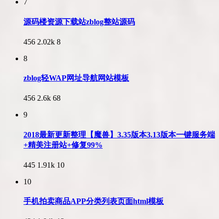
7
源码楼资源下载站zblog整站源码
456
2.02k
8
8
zblog轻WAP网址导航网站模板
456
2.6k
68
9
2018最新更新整理【魔兽】3.35版本3.13版本一键服务端
+精美注册站+修复99%
445
1.91k
10
10
手机拍卖商品APP分类列表页面html模板