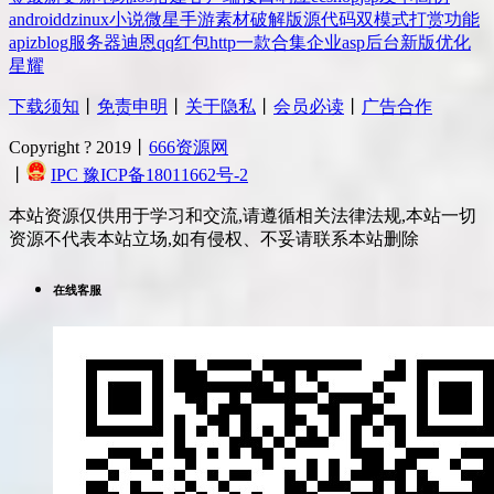
android
dz
inux
小说
微星
手游
素材
破解版
源代码
双模式
打赏
功能
api
zblog
服务器
迪恩
qq
红包
http
一款
合集
企业
asp
后台
新版
优化
星耀
下载须知
丨
免责申明
丨
关于隐私
丨
会员必读
丨
广告合作
Copyright ? 2019丨
666资源网
丨
IPC 豫ICP备18011662号-2
本站资源仅供用于学习和交流,请遵循相关法律法规,本站一切
资源不代表本站立场,如有侵权、不妥请联系本站删除
在线客服