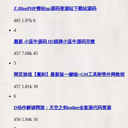
Z-BlogPHP整站qp源码资源站下载站源码
465
1.97k
6
4
最新 小逗牛源码 H5棋牌小逗牛源码完整
457
7.68k
45
5
网页游戏【魔刹】最新版一键端+GM工具附带外网教程
457
1.81k
39
6
D动作解谜网游：天空之剑online全套源代码资源
456
1.94k
16