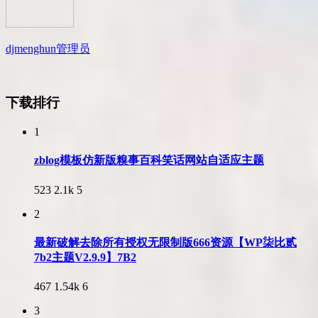
djmenghun
管理员
下载排行
1
zblog模板仿新版糗事百科笑话网站自适应主题
523
2.1k
5
2
最新破解去除所有授权无限制版666资源【WP柒比贰
7b2主题V2.9.9】7B2
467
1.54k
6
3