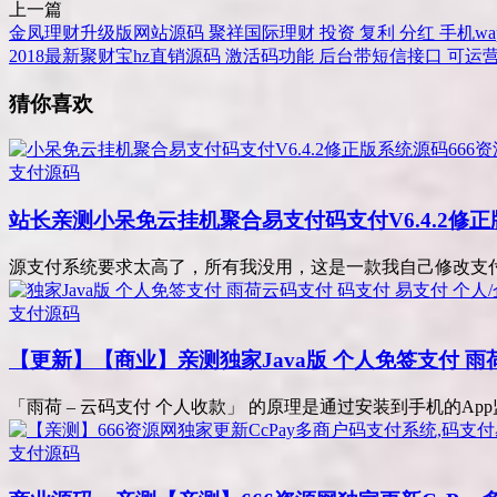
上一篇
金凤理财升级版网站源码 聚祥国际理财 投资 复利 分红 手机wa
2018最新聚财宝hz直销源码 激活码功能 后台带短信接口 可运
猜你喜欢
支付源码
站长亲测
小呆免云挂机聚合易支付码支付V6.4.2修正
源支付系统要求太高了，所有我没用，这是一款我自己修改支付系
支付源码
【更新】【商业】亲测
独家Java版 个人免签支付 
「雨荷 – 云码支付 个人收款」 的原理是通过安装到手机的App
支付源码