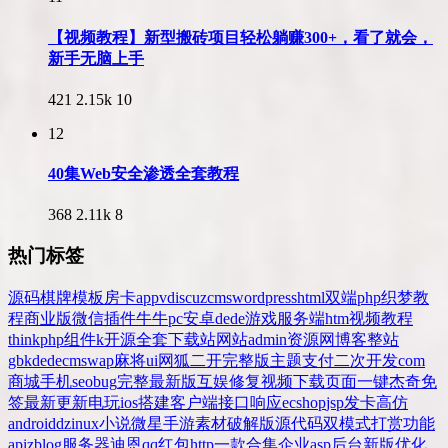
【视频教程】新型搬砖项目轻松躺赚300+，看了就会，
新手无脑上手
421
2.15k
10
12
40集Web安全渗透全套教程
368
2.11k
8
热门标签
源码
棋牌
模板
房卡
app
v
discuz
cms
wordpress
html
双端
php
织梦
教
程
商业版
微信
插件
牛牛
pc
安卓
dede
游戏
服务端
htm
视频教程
thinkphp
组件
k
开源
全套
下载站
网站
admin
资源网
博客
整站
gbk
dedecms
wap
麻将
ui
网狐
二开
完整版
主题
支付
二次开发
com
商城
手机
seo
bug
完整
最新版
互娱
修复
视频
下载
页面
一键
杰奇
免
签
最新更新
电玩
ios
搭建
客户端
接口
响应
ecshop
jsp
发卡
高仿
android
dz
inux
小说
微星
手游
素材
破解版
源代码
双模式
打赏
功能
api
zblog
服务器
迪恩
qq
红包
http
一款
合集
企业
asp
后台
新版
优化