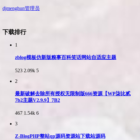
djmenghun
管理员
下载排行
1
zblog模板仿新版糗事百科笑话网站自适应主题
523
2.09k
5
2
最新破解去除所有授权无限制版666资源【WP柒比贰
7b2主题V2.9.9】7B2
467
1.54k
6
3
Z-BlogPHP整站qp源码资源站下载站源码