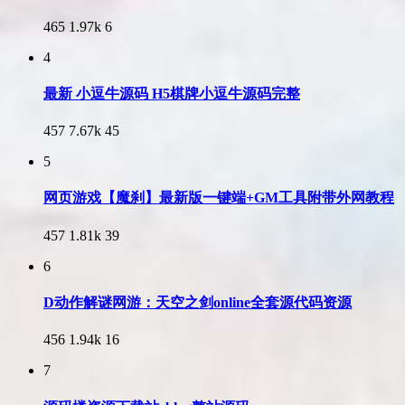
465
1.97k
6
4
最新 小逗牛源码 H5棋牌小逗牛源码完整
457
7.67k
45
5
网页游戏【魔刹】最新版一键端+GM工具附带外网教程
457
1.81k
39
6
D动作解谜网游：天空之剑online全套源代码资源
456
1.94k
16
7