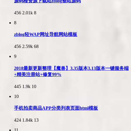
源码楼资源下载站zblog整站源码
456
2.01k
8
8
zblog轻WAP网址导航网站模板
456
2.59k
68
9
2018最新更新整理【魔兽】3.35版本3.13版本一键服务端
+精美注册站+修复99%
445
1.9k
10
10
手机拍卖商品APP分类列表页面html模板
424
1.84k
13
11