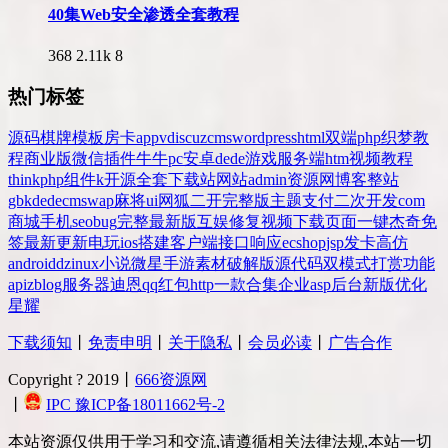
40集Web安全渗透全套教程
368
2.11k
8
热门标签
源码
棋牌
模板
房卡
app
v
discuz
cms
wordpress
html
双端
php
织梦
教
程
商业版
微信
插件
牛牛
pc
安卓
dede
游戏
服务端
htm
视频教程
thinkphp
组件
k
开源
全套
下载站
网站
admin
资源网
博客
整站
gbk
dedecms
wap
麻将
ui
网狐
二开
完整版
主题
支付
二次开发
com
商城
手机
seo
bug
完整
最新版
互娱
修复
视频
下载
页面
一键
杰奇
免
签
最新更新
电玩
ios
搭建
客户端
接口
响应
ecshop
jsp
发卡
高仿
android
dz
inux
小说
微星
手游
素材
破解版
源代码
双模式
打赏
功能
api
zblog
服务器
迪恩
qq
红包
http
一款
合集
企业
asp
后台
新版
优化
星耀
下载须知
丨
免责申明
丨
关于隐私
丨
会员必读
丨
广告合作
Copyright ? 2019丨
666资源网
丨
IPC 豫ICP备18011662号-2
本站资源仅供用于学习和交流,请遵循相关法律法规,本站一切