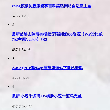
zblog模板仿新版糗事百科笑话网站自适应主题
523
2.1k
5
2
最新破解去除所有授权无限制版666资源【WP柒比贰
7b2主题V2.9.9】7B2
467
1.54k
6
3
Z-BlogPHP整站qp源码资源站下载站源码
465
1.97k
6
4
最新 小逗牛源码 H5棋牌小逗牛源码完整
457
7.68k
45