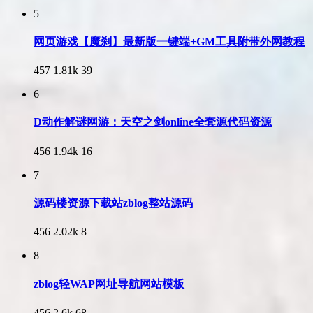
5
网页游戏【魔刹】最新版一键端+GM工具附带外网教程
457
1.81k
39
6
D动作解谜网游：天空之剑online全套源代码资源
456
1.94k
16
7
源码楼资源下载站zblog整站源码
456
2.02k
8
8
zblog轻WAP网址导航网站模板
456
2.6k
68