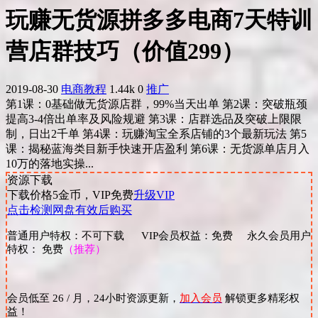
玩赚无货源拼多多电商7天特训
营店群技巧（价值299）
2019-08-30
电商教程
1.44k
0
推广
第1课：0基础做无货源店群，99%当天出单 第2课：突破瓶颈
提高3-4倍出单率及风险规避 第3课：店群选品及突破上限限
制，日出2千单 第4课：玩赚淘宝全系店铺的3个最新玩法 第5
课：揭秘蓝海类目新手快速开店盈利 第6课：无货源单店月入
10万的落地实操...
资源下载
下载价格
5
金币，VIP免费
升级VIP
点击检测网盘有效后购买
普通用户特权：不可下载 VIP会员权益：免费 永久会员用户
特权： 免费
（推荐）
会员低至 26 / 月，24小时资源更新，
加入会员
解锁更多精彩权
益！