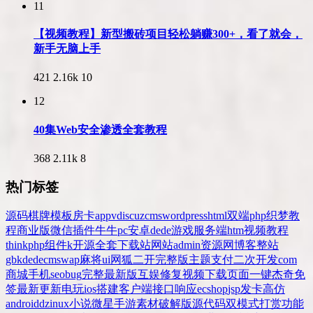
11
【视频教程】新型搬砖项目轻松躺赚300+，看了就会，
新手无脑上手
421
2.16k
10
12
40集Web安全渗透全套教程
368
2.11k
8
热门标签
源码
棋牌
模板
房卡
app
v
discuz
cms
wordpress
html
双端
php
织梦
教
程
商业版
微信
插件
牛牛
pc
安卓
dede
游戏
服务端
htm
视频教程
thinkphp
组件
k
开源
全套
下载站
网站
admin
资源网
博客
整站
gbk
dedecms
wap
麻将
ui
网狐
二开
完整版
主题
支付
二次开发
com
商城
手机
seo
bug
完整
最新版
互娱
修复
视频
下载
页面
一键
杰奇
免
签
最新更新
电玩
ios
搭建
客户端
接口
响应
ecshop
jsp
发卡
高仿
android
dz
inux
小说
微星
手游
素材
破解版
源代码
双模式
打赏
功能