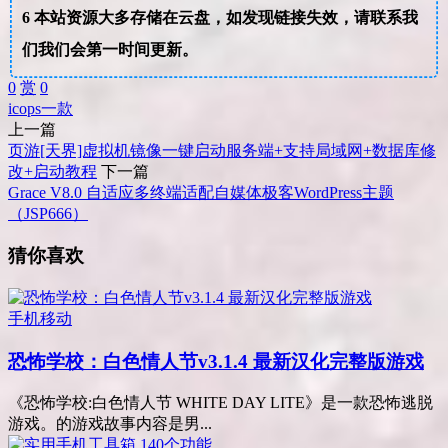
6
本站资源大多存储在云盘，如发现链接失效，请联系我
们我们会第一时间更新。
0
赏
0
ico
ps
一款
上一篇
页游[天界]虚拟机镜像一键启动服务端+支持局域网+数据库修
改+启动教程
下一篇
Grace V8.0 自适应多终端适配自媒体极客WordPress主题
（JSP666）
猜你喜欢
手机移动
恐怖学校：白色情人节v3.1.4 最新汉化完整版游戏
《恐怖学校:白色情人节 WHITE DAY LITE》是一款恐怖逃脱
游戏。的游戏故事内容是男...