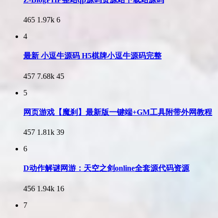
465
1.97k
6
4
最新 小逗牛源码 H5棋牌小逗牛源码完整
457
7.68k
45
5
网页游戏【魔刹】最新版一键端+GM工具附带外网教程
457
1.81k
39
6
D动作解谜网游：天空之剑online全套源代码资源
456
1.94k
16
7