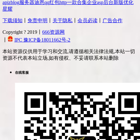
api
zblog
服务器
迪恩
qq
红包
http
一款
合集
企业
asp
后台
新版
优化
星耀
下载须知
丨
免责申明
丨
关于隐私
丨
会员必读
丨
广告合作
Copyright ? 2019丨
666资源网
丨
IPC 豫ICP备18011662号-2
本站资源仅供用于学习和交流,请遵循相关法律法规,本站一切
资源不代表本站立场,如有侵权、不妥请联系本站删除
在线客服