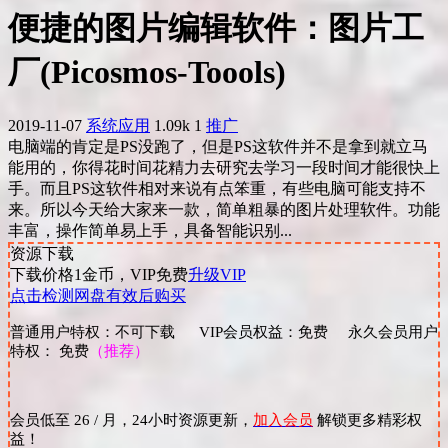
便捷的图片编辑软件：图片工
厂(Picosmos-Toools)
2019-11-07
系统应用
1.09k
1
推广
电脑端的肯定是PS没跑了，但是PS这软件并不是拿到就立马
能用的，你得花时间花精力去研究去学习一段时间才能很快上
手。而且PS这软件相对来说有点笨重，有些电脑可能支持不
来。所以今天给大家来一款，简单粗暴的图片处理软件。功能
丰富，操作简单易上手，具备智能识别...
资源下载
下载价格
1
金币，VIP免费
升级VIP
点击检测网盘有效后购买
普通用户特权：不可下载 VIP会员权益：免费 永久会员用户
特权： 免费
（推荐）
会员低至 26 / 月，24小时资源更新，
加入会员
解锁更多精彩权
益！