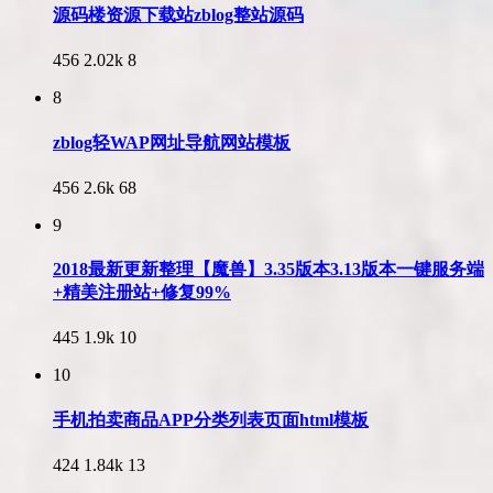
源码楼资源下载站zblog整站源码
456
2.02k
8
8
zblog轻WAP网址导航网站模板
456
2.6k
68
9
2018最新更新整理【魔兽】3.35版本3.13版本一键服务端
+精美注册站+修复99%
445
1.9k
10
10
手机拍卖商品APP分类列表页面html模板
424
1.84k
13