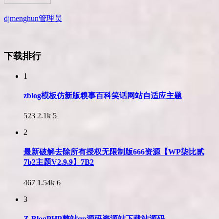
djmenghun
管理员
下载排行
1
zblog模板仿新版糗事百科笑话网站自适应主题
523
2.1k
5
2
最新破解去除所有授权无限制版666资源【WP柒比贰
7b2主题V2.9.9】7B2
467
1.54k
6
3
Z-BlogPHP整站qp源码资源站下载站源码