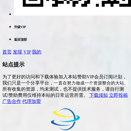
升级VIP
返回顶部
首页
发现
VIP
我的
站点提示
为了更好的访问和下载体验加入本站赞助VIP会员订阅计划，
一直在努力做成一个资源整合的大站。
我们只是一个分享平台，
所有收集的资源，均未测试，也不提供技术服务，请自行测
试!赞助费用仅维持本站的日常运营所需。
下载须知
立即投稿
广告合作
代理加盟