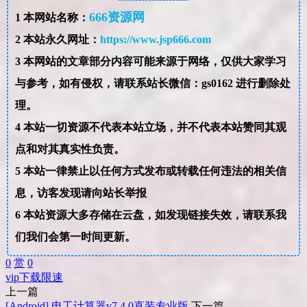
666资源网
1
本网站名称：
2
本站永久网址：
https://www.jsp666.com
3
本网站的文章部分内容可能来源于网络，仅供大家学习
与参考，如有侵权，请联系站长微信：gs0162 进行删除处
理。
4
本站一切资源不代表本站立场，并不代表本站赞同其观
点和对其真实性负责。
5
本站一律禁止以任何方式发布或转载任何违法的相关信
息，访客发现请向站长举报
6
本站资源大多存储在云盘，如发现链接失效，请联系我
们我们会第一时间更新。
0
赏
0
vip
下载
限速
上一篇
[Android] 电工计算器v7.4.0直装专业版
下一篇