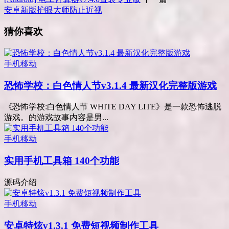
安卓新版护眼大师防止近视
猜你喜欢
手机移动
恐怖学校：白色情人节v3.1.4 最新汉化完整版游戏
《恐怖学校:白色情人节 WHITE DAY LITE》是一款恐怖逃脱
游戏。的游戏故事内容是男...
手机移动
实用手机工具箱 140个功能
源码介绍
手机移动
安卓特炫v1.3.1 免费短视频制作工具