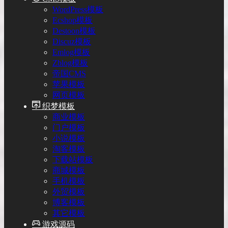
WordPress模板
Ecshop模板
Destoon模板
Discuz模板
Emlog模板
Zblog模板
帝国CMS
苹果模板
网页模板
织梦模板
商业模板
门户模板
小说模板
淘客模板
下载站模板
商城模板
手机模板
外贸模板
博客模板
其它模板
游戏源码