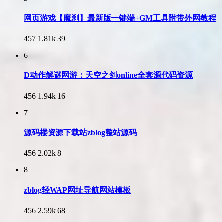
网页游戏【魔刹】最新版一键端+GM工具附带外网教程
457
1.81k
39
6
D动作解谜网游：天空之剑online全套源代码资源
456
1.94k
16
7
源码楼资源下载站zblog整站源码
456
2.02k
8
8
zblog轻WAP网址导航网站模板
456
2.59k
68