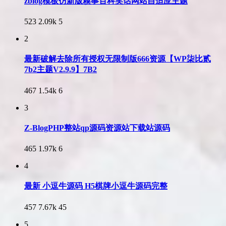
zblog模板仿新版糗事百科笑话网站自适应主题
523
2.09k
5
2
最新破解去除所有授权无限制版666资源【WP柒比贰
7b2主题V2.9.9】7B2
467
1.54k
6
3
Z-BlogPHP整站qp源码资源站下载站源码
465
1.97k
6
4
最新 小逗牛源码 H5棋牌小逗牛源码完整
457
7.67k
45
5