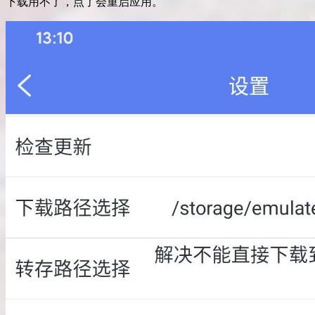
下载用不了，点了会重启应用。