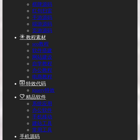
棋牌源码
红包扫雷
手游源码
端游源码
页游源码
教程素材
seo教程
软件搭建
网站建设
自学教程
办公教程
电商教程
特效代码
jquery特效
精品软件
系统应用
办公软件
手机移动
建站工具
常用工具
手机源码