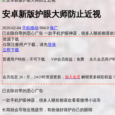
安卓新版护眼大师防止近视
2020-02-04
手机移动
994
0
推广
已去除自带的恶心广告 一款手机护眼神器，很多人睡前都喜欢
资源下载
仅限注册用户下载，请先
登录
立即下载
普通用户特权：不可下载 VIP会员权益：免费 永久会员用户特
会员低至 26 / 月，24小时资源更新，
加入会员
解锁更多精彩权益
已去除自带的恶心广告
一款手机护眼神器，很多人睡前都喜欢看看微博小说等
长期就会导致近视疲劳，有效做好保护自己的眼睛