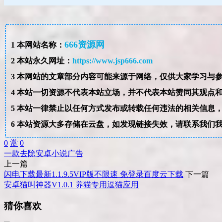
666资源网
1
本网站名称：
2
本站永久网址：
https://www.jsp666.com
3
4
本站一切资源不代表本站立场，并不代表本站赞同其观点
5
本站一律禁止以任何方式发布或转载任何违法的相关信息
6
本站资源大多存储在云盘，如发现链接失效，请联系我们
0
赏
0
一款
去除
安卓
小说
广告
上一篇
闪电下载最新1.1.9.5VIP版不限速 免登录百度云下载
下一篇
安卓猫叫神器V1.0.1 养猫专用逗猫应用
猜你喜欢