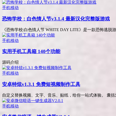
手机移动
恐怖学校：白色情人节v3.1.4 最新汉化完整版游戏
《恐怖学校:白色情人节 WHITE DAY LITE》是一款恐怖逃脱
手机移动
实用手机工具箱 140个功能
源码介绍
手机移动
安卓特炫v1.3.1 免费短视频制作工具
自定义替换视频、文字、音乐、贴纸，给你一站式体验。 囊括爱
手机移动