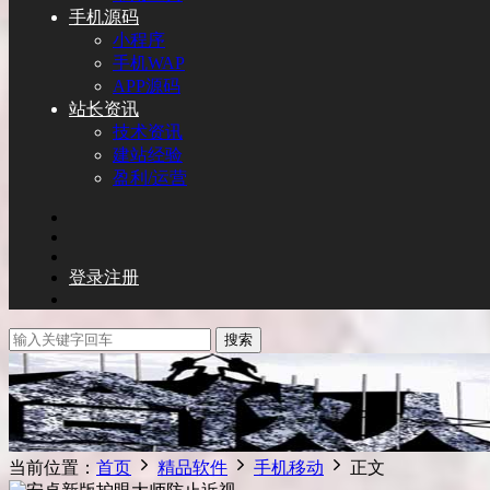
手机源码
小程序
手机WAP
APP源码
站长资讯
技术资讯
建站经验
盈利/运营
登录
注册
搜索
当前位置：
首页
精品软件
手机移动
正文