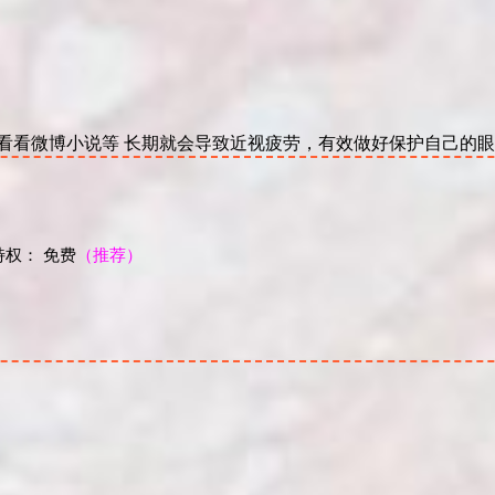
看看微博小说等 长期就会导致近视疲劳，有效做好保护自己的
权： 免费
（推荐）
！