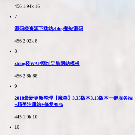
456
1.94k
16
7
源码楼资源下载站zblog整站源码
456
2.02k
8
8
zblog轻WAP网址导航网站模板
456
2.6k
68
9
2018最新更新整理【魔兽】3.35版本3.13版本一键服务端
+精美注册站+修复99%
445
1.9k
10
10