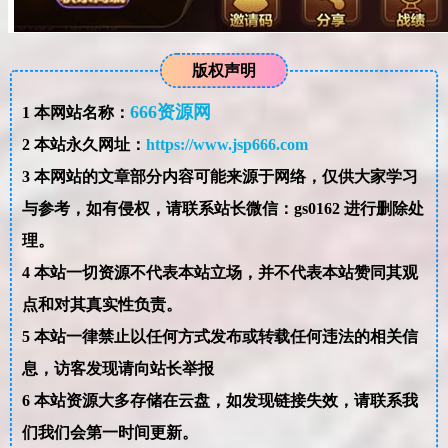
版权声明
666资源网
1
本网站名称：
2
本站永久网址：
https://www.jsp666.com
3
本网站的文章部分内容可能来源于网络，仅供大家学习
与参考，如有侵权，请联系站长微信：gs0162 进行删除处
理。
4
本站一切资源不代表本站立场，并不代表本站赞同其观
点和对其真实性负责。
5
本站一律禁止以任何方式发布或转载任何违法的相关信
息，访客发现请向站长举报
6
本站资源大多存储在云盘，如发现链接失效，请联系我
们我们会第一时间更新。