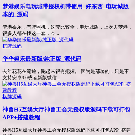
梦港娱乐电玩城带授权机带使用_好东西_电玩城版
本的_源码
梦港娱乐，有牌照机，这套比较全，电玩城版，上次去梦港，
很多人都在找这一套，今...
棋牌源码
华华娱乐最新版/纯正版_源代码
去年花花在流通，跑起来很有把握。 因为是部署的，只是不
支持安卓9.0或者新版微信...
棋牌源码
神兽H5互娱大厅神兽工会无授权版源码下载可打包
APP+搭建教程
神兽H5互娱大厅神兽工会无授权版源码下载可打包APP+搭建