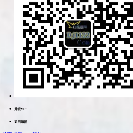
升级VIP
返回顶部