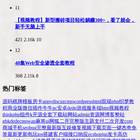
11
【视频教程】新型搬砖项目轻松躺赚300+，看了就会，
新手无脑上手
421
2.16k
10
12
40集Web安全渗透全套教程
368
2.11k
8
热门标签
源码
棋牌
模板
房卡
app
v
discuz
cms
wordpress
html
双端
php
织梦
教
程
商业版
微信
插件
牛牛
pc
安卓
dede
游戏
服务端
htm
视频教程
thinkphp
组件
k
开源
全套
下载站
网站
admin
资源网
博客
整站
gbk
dedecms
wap
麻将
ui
网狐
二开
完整版
主题
支付
二次开发
com
商城
手机
seo
bug
完整
最新版
互娱
修复
视频
下载
页面
一键
杰奇
免
签
最新更新
电玩
ios
搭建
客户端
接口
响应
ecshop
jsp
发卡
高仿