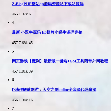
Z-BlogPHP整站qp源码资源站下载站源码
465
1.97k
6
4
最新 小逗牛源码 H5棋牌小逗牛源码完整
457
7.68k
45
5
网页游戏【魔刹】最新版一键端+GM工具附带外网教程
457
1.81k
39
6
D动作解谜网游：天空之剑online全套源代码资源
456
1.94k
16
7