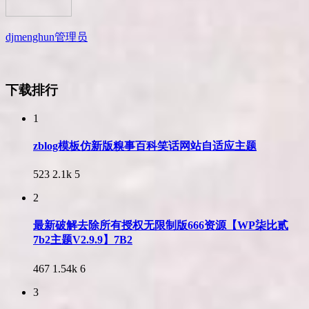
djmenghun
管理员
下载排行
1
zblog模板仿新版糗事百科笑话网站自适应主题
523
2.1k
5
2
最新破解去除所有授权无限制版666资源【WP柒比贰
7b2主题V2.9.9】7B2
467
1.54k
6
3