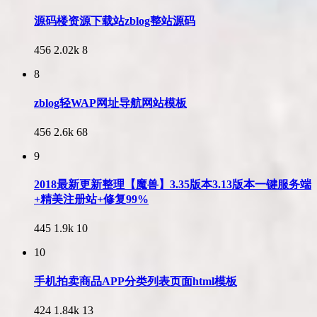
源码楼资源下载站zblog整站源码
456
2.02k
8
8
zblog轻WAP网址导航网站模板
456
2.6k
68
9
2018最新更新整理【魔兽】3.35版本3.13版本一键服务端
+精美注册站+修复99%
445
1.9k
10
10
手机拍卖商品APP分类列表页面html模板
424
1.84k
13