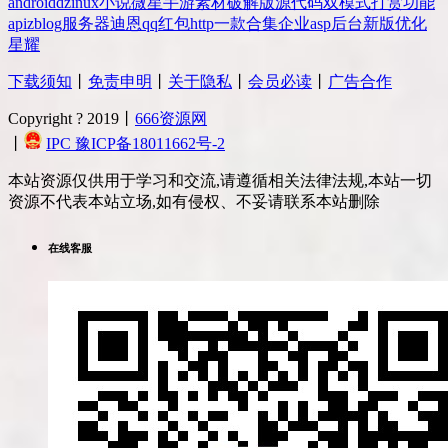
android
dz
inux
小说
微星
手游
素材
破解版
源代码
双模式
打赏
功能
api
zblog
服务器
迪恩
qq
红包
http
一款
合集
企业
asp
后台
新版
优化
星耀
下载须知
丨
免责申明
丨
关于隐私
丨
会员必读
丨
广告合作
Copyright ? 2019丨
666资源网
丨
IPC 豫ICP备18011662号-2
本站资源仅供用于学习和交流,请遵循相关法律法规,本站一切
资源不代表本站立场,如有侵权、不妥请联系本站删除
在线客服