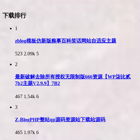
下载排行
1
zblog模板仿新版糗事百科笑话网站自适应主题
523
2.09k
5
2
最新破解去除所有授权无限制版666资源【WP柒比贰
7b2主题V2.9.9】7B2
467
1.54k
6
3
Z-BlogPHP整站qp源码资源站下载站源码
465
1.97k
6