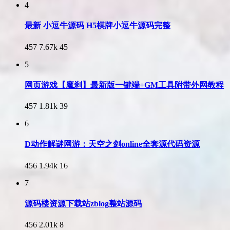
4
最新 小逗牛源码 H5棋牌小逗牛源码完整
457
7.67k
45
5
网页游戏【魔刹】最新版一键端+GM工具附带外网教程
457
1.81k
39
6
D动作解谜网游：天空之剑online全套源代码资源
456
1.94k
16
7
源码楼资源下载站zblog整站源码
456
2.01k
8