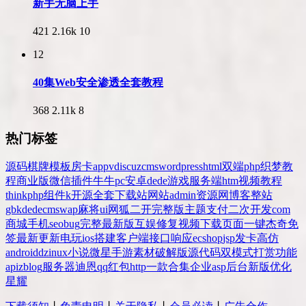
新手无脑上手
421
2.16k
10
12
40集Web安全渗透全套教程
368
2.11k
8
热门标签
源码
棋牌
模板
房卡
app
v
discuz
cms
wordpress
html
双端
php
织梦
教
程
商业版
微信
插件
牛牛
pc
安卓
dede
游戏
服务端
htm
视频教程
thinkphp
组件
k
开源
全套
下载站
网站
admin
资源网
博客
整站
gbk
dedecms
wap
麻将
ui
网狐
二开
完整版
主题
支付
二次开发
com
商城
手机
seo
bug
完整
最新版
互娱
修复
视频
下载
页面
一键
杰奇
免
签
最新更新
电玩
ios
搭建
客户端
接口
响应
ecshop
jsp
发卡
高仿
android
dz
inux
小说
微星
手游
素材
破解版
源代码
双模式
打赏
功能
api
zblog
服务器
迪恩
qq
红包
http
一款
合集
企业
asp
后台
新版
优化
星耀