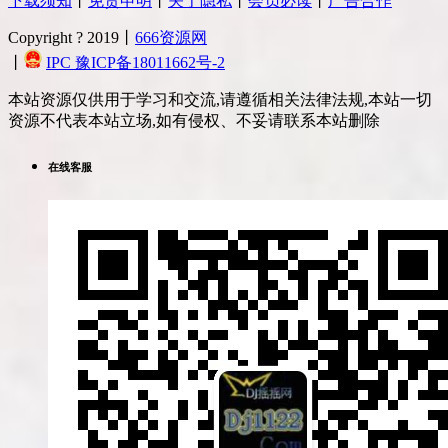
下载须知
丨
免责申明
丨
关于隐私
丨
会员必读
丨
广告合作
Copyright ? 2019丨
666资源网
丨
IPC 豫ICP备18011662号-2
本站资源仅供用于学习和交流,请遵循相关法律法规,本站一切
资源不代表本站立场,如有侵权、不妥请联系本站删除
在线客服