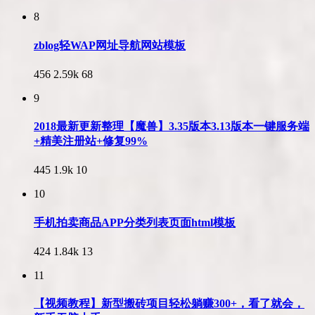
8
zblog轻WAP网址导航网站模板
456
2.59k
68
9
2018最新更新整理【魔兽】3.35版本3.13版本一键服务端
+精美注册站+修复99%
445
1.9k
10
10
手机拍卖商品APP分类列表页面html模板
424
1.84k
13
11
【视频教程】新型搬砖项目轻松躺赚300+，看了就会，